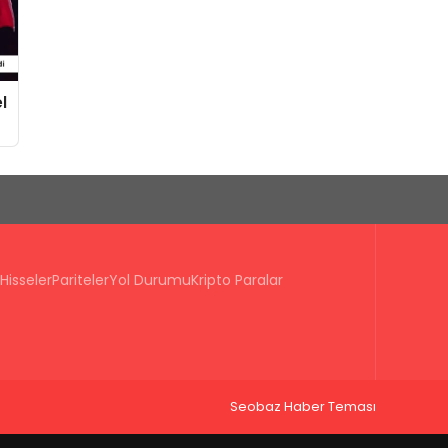
l
Hisseler
Pariteler
Yol Durumu
Kripto Paralar
Seobaz Haber Teması