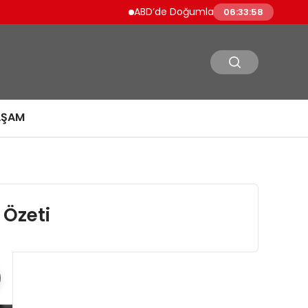
ABD’de Doğumla Vatandaşlık Kısıtlanıyor 
06:33:59
AŞAM
 Özeti