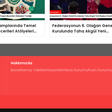
Kamplarında Temel
Federasyonun 6. Olağan Gene
erileri Atölyeleri
Kurulunda Taha Akgül Yeni
Başkan Seçildi
Hakkımızda
Borsa
Namaz Vakitleri
Gazeteler
Hava Durumu
Puan Durumu
.