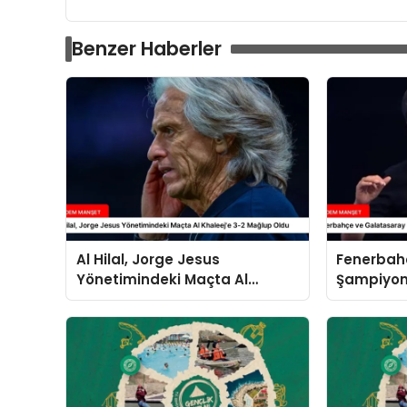
Benzer Haberler
Al Hilal, Jorge Jesus
Fenerbah
Yönetimindeki Maçta Al
Şampiyonl
Khaleej’e 3-2 Mağlup Oldu