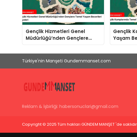
Gençlik Hizmetleri Genel
Gençlik 
Müdürlüğü’nden Gençlere
Yaşam Bec
Temel Yaşam Becerileri
Yeniliği
Atölyeleri
Türkiye'nin Manşeti Gundemmanset.com
Reklam & İşbirliği:
habersonuclari@gmail.com
Copyright © 2025 Tüm hakları GÜNDEM MANŞET 'de saklıdır