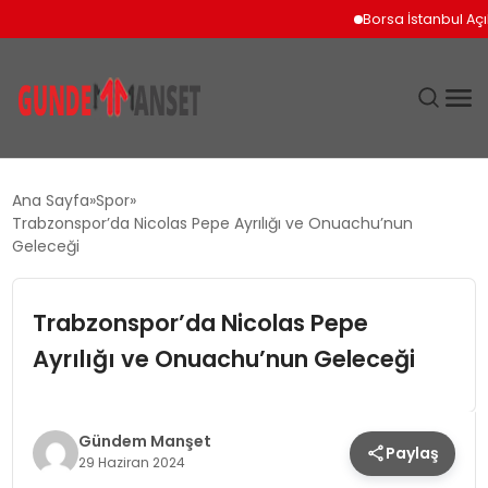
Borsa İstanbul Açılışın
SIYASET
Ana Sayfa
Spor
Trabzonspor’da Nicolas Pepe Ayrılığı ve Onuachu’nun
DÜNYA
Geleceği
EKONOMI
Trabzonspor’da Nicolas Pepe
Ayrılığı ve Onuachu’nun Geleceği
SPOR
TEKNOLOJI
Gündem Manşet
Paylaş
29 Haziran 2024
YAŞAM