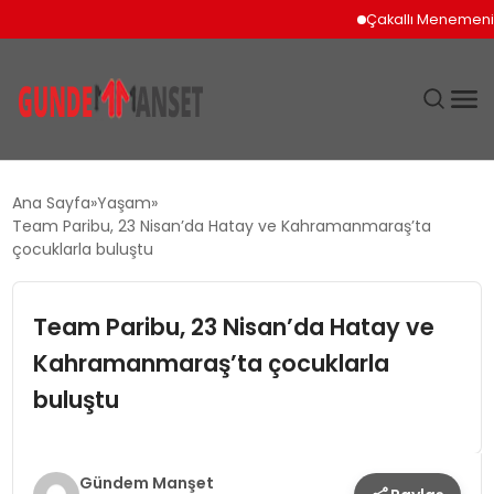
Çakallı Menemeni İçin 
SIYASET
Ana Sayfa
Yaşam
Team Paribu, 23 Nisan’da Hatay ve Kahramanmaraş’ta
DÜNYA
çocuklarla buluştu
EKONOMI
Team Paribu, 23 Nisan’da Hatay ve
Kahramanmaraş’ta çocuklarla
SPOR
buluştu
TEKNOLOJI
YAŞAM
Gündem Manşet