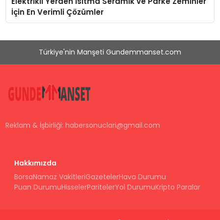
Elektrikli Yerden Isıtma Seramik ve Parke Zeminler
İçin En Verimli Çözümler
Türkiye'nin Manşeti Gundemmanset.com
Reklam & İşbirliği:
habersonuclari@gmail.com
Hakkımızda
Borsa
Namaz Vakitleri
Gazeteler
Hava Durumu
Puan Durumu
Hisseler
Pariteler
Yol Durumu
Kripto Paralar