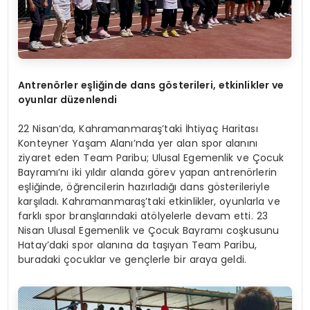
Antren
ö
rler eşliğ
inde dans g
ö
sterileri, etkinlikler ve
oyunlar düzenlendi
22 Nisan’da, Kahramanmaraş’taki İhtiyaç Haritası
Konteyner Yaşam Alanı’nda yer alan spor alanını
ziyaret eden Team Paribu; Ulusal Egemenlik ve Çocuk
Bayramı’nı iki yıldır alanda görev yapan antrenörlerin
eşliğinde, öğrencilerin hazırladığı dans gösterileriyle
karşıladı. Kahramanmaraş’taki etkinlikler, oyunlarla ve
farklı spor branşlarındaki atölyelerle devam etti. 23
Nisan Ulusal Egemenlik ve Çocuk Bayramı coşkusunu
Hatay’daki spor alanına da taşıyan Team Paribu,
buradaki çocuklar ve gençlerle bir araya geldi.