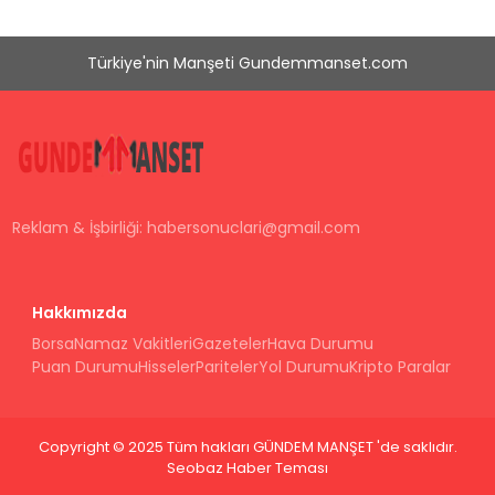
Türkiye'nin Manşeti Gundemmanset.com
Reklam & İşbirliği:
habersonuclari@gmail.com
Hakkımızda
Borsa
Namaz Vakitleri
Gazeteler
Hava Durumu
Puan Durumu
Hisseler
Pariteler
Yol Durumu
Kripto Paralar
Copyright © 2025 Tüm hakları GÜNDEM MANŞET 'de saklıdır.
Seobaz Haber Teması