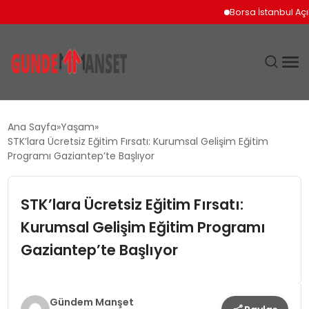
Borsa İstanbul Açılışın
SIYASET
Ana Sayfa
Yaşam
STK’lara Ücretsiz Eğitim Fırsatı: Kurumsal Gelişim Eğitim
DÜNYA
Programı Gaziantep’te Başlıyor
EKONOMI
STK’lara Ücretsiz Eğitim Fırsatı:
Kurumsal Gelişim Eğitim Programı
SPOR
Gaziantep’te Başlıyor
TEKNOLOJI
YAŞAM
Gündem Manşet