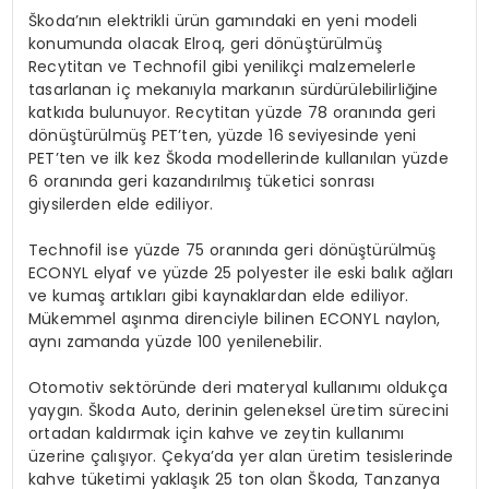
Škoda’nın elektrikli ürün gamındaki en yeni modeli
konumunda olacak Elroq, geri dönüştürülmüş
Recytitan ve Technofil gibi yenilikçi malzemelerle
tasarlanan iç mekanıyla markanın sürdürülebilirliğine
katkıda bulunuyor. Recytitan yüzde 78 oranında geri
dönüştürülmüş PET’ten, yüzde 16 seviyesinde yeni
PET’ten ve ilk kez Škoda modellerinde kullanılan yüzde
6 oranında geri kazandırılmış tüketici sonrası
giysilerden elde ediliyor.
Technofil ise yüzde 75 oranında geri dönüştürülmüş
ECONYL elyaf ve yüzde 25 polyester ile eski balık ağları
ve kumaş artıkları gibi kaynaklardan elde ediliyor.
Mükemmel aşınma direnciyle bilinen ECONYL naylon,
aynı zamanda yüzde 100 yenilenebilir.
Otomotiv sektöründe deri materyal kullanımı oldukça
yaygın. Škoda Auto, derinin geleneksel üretim sürecini
ortadan kaldırmak için kahve ve zeytin kullanımı
üzerine çalışıyor. Çekya’da yer alan üretim tesislerinde
kahve tüketimi yaklaşık 25 ton olan Škoda, Tanzanya