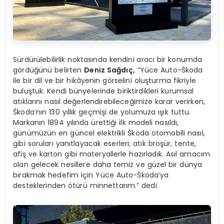
Sürdürülebilirlik noktasında kendini aracı bir konumda
gördüğünü belirten
Deniz Sağdıç,
“Yüce Auto-Škoda
ile bir dil ve bir hikâyenin görselini oluşturma fikriyle
buluştuk. Kendi bünyelerinde biriktirdikleri kurumsal
atıklarını nasıl değerlendirebileceğimize karar verirken,
Škoda’nın 130 yıllık geçmişi de yolumuza ışık tuttu.
Markanın 1894 yılında ürettiği ilk modeli nasıldı,
günümüzün en güncel elektrikli Škoda otomobili nasıl,
gibi soruları yanıtlayacak eserleri; atık broşür, tente,
afiş ve karton gibi materyallerle hazırladık. Asıl amacım
olan gelecek nesillere daha temiz ve güzel bir dünya
bırakmak hedefim için Yüce Auto-Škoda’ya
desteklerinden ötürü minnettarım.” dedi.