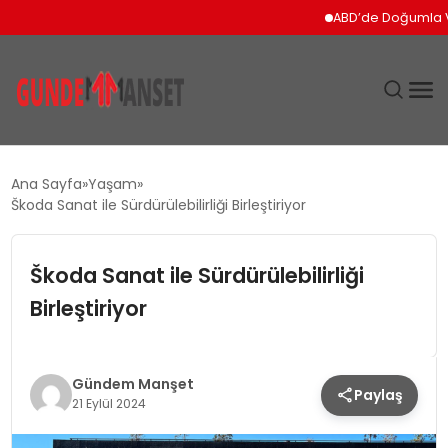
ABD’de Doğumla Vatandaş
SIYASET
Ana Sayfa
Yaşam
Škoda Sanat ile Sürdürülebilirliği Birleştiriyor
DÜNYA
Škoda Sanat ile Sürdürülebilirliği
EKONOMI
Birleştiriyor
SPOR
TEKNOLOJI
Gündem Manşet
Paylaş
21 Eylül 2024
YAŞAM