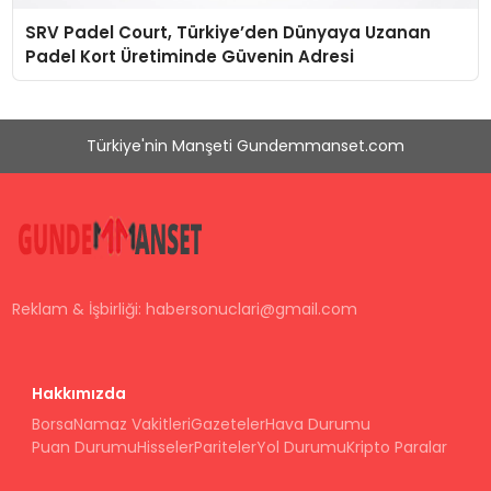
SRV Padel Court, Türkiye’den Dünyaya Uzanan
Padel Kort Üretiminde Güvenin Adresi
Türkiye'nin Manşeti Gundemmanset.com
Reklam & İşbirliği:
habersonuclari@gmail.com
Hakkımızda
Borsa
Namaz Vakitleri
Gazeteler
Hava Durumu
Puan Durumu
Hisseler
Pariteler
Yol Durumu
Kripto Paralar