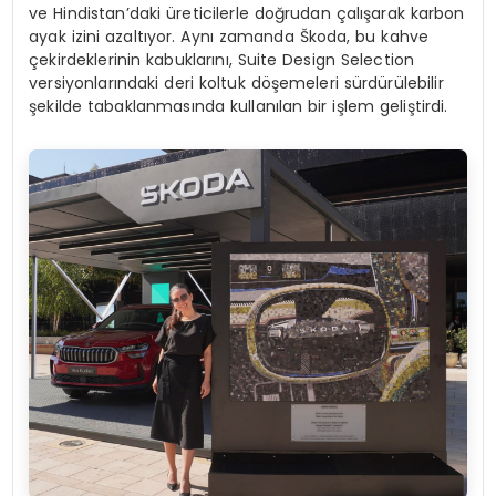
ve Hindistan’daki üreticilerle doğrudan çalışarak karbon
ayak izini azaltıyor. Aynı zamanda Škoda, bu kahve
çekirdeklerinin kabuklarını, Suite Design Selection
versiyonlarındaki deri koltuk döşemeleri sürdürülebilir
şekilde tabaklanmasında kullanılan bir işlem geliştirdi.