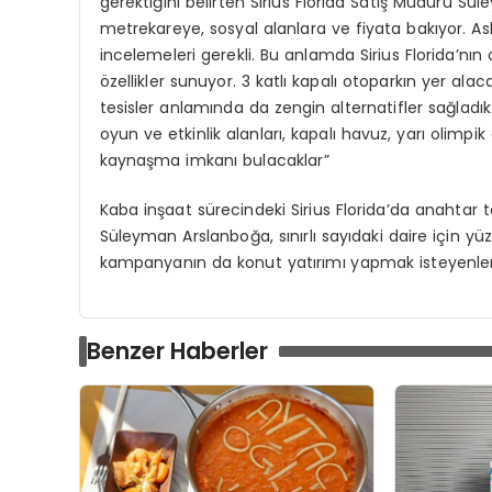
gerektiğini belirten Sirius Florida Satış Müdürü Sü
metrekareye, sosyal alanlara ve fiyata bakıyor. A
incelemeleri gerekli. Bu anlamda Sirius Florida’nı
özellikler sunuyor. 3 katlı kapalı otoparkın yer alac
tesisler anlamında da zengin alternatifler sağladık.
oyun ve etkinlik alanları, kapalı havuz, yarı olimpi
kaynaşma imkanı bulacaklar”
Kaba inşaat sürecindeki Sirius Florida’da anahtar t
Süleyman Arslanboğa, sınırlı sayıdaki daire için yü
kampanyanın da konut yatırımı yapmak isteyenlerin i
Benzer Haberler