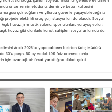
leyman Arslanboğa, şunları söyledi: “İnsanlar genelde ev alırken
slında önce zemin etüdünü, demir ve beton kalitesini
n omurgası çok sağlam ve yıllarca güvenle yaşayabileceğiniz
ağı projede elektrikli araç şarj istasyonları da olacak. Sosyal
 Açık havuz, jimnastik salonu, spor alanları, yürüyüş yolları,
k açık havuz gibi alanlarla konut sahipleri sosyal anlamda da
eslimini Aralık 2025’te yapacaklarını belirten Satış Müdürü
zde 30’u peşin, 60 ay vadeli 1,99 faiz oranına sahip
çin avantajlı bir fırsat yarattığına dikkat çekti.