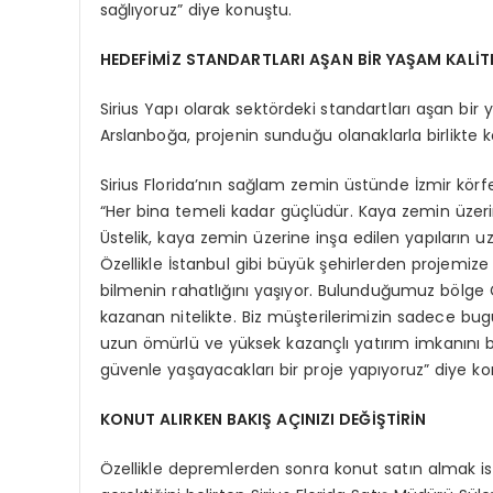
sağlıyoruz” diye konuştu.
HEDEFİMİZ STANDARTLARI AŞAN BİR YAŞAM KALİT
Sirius Yapı olarak sektördeki standartları aşan bi
Arslanboğa, projenin sunduğu olanaklarla birlikte 
Sirius Florida’nın sağlam zemin üstünde İzmir k
“Her bina temeli kadar güçlüdür. Kaya zemin üzerine
Üstelik, kaya zemin üzerine inşa edilen yapıların uzu
Özellikle İstanbul gibi büyük şehirlerden projemize
bilmenin rahatlığını yaşıyor. Bulunduğumuz bölge Çi
kazanan nitelikte. Biz müşterilerimizin sadece bug
uzun ömürlü ve yüksek kazançlı yatırım imkanını 
güvenle yaşayacakları bir proje yapıyoruz” diye ko
KONUT ALIRKEN BAKIŞ AÇINIZI DEĞİŞTİRİN
Özellikle depremlerden sonra konut satın almak iste