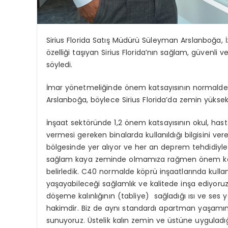
Sirius Florida Satış Müdürü Süleyman Arslanboğa, İz
özelliği taşıyan Sirius Florida’nın sağlam, güvenli ve
söyledi.
İmar yönetmeliğinde önem katsayısının normalde 1 a
Arslanboğa, böylece Sirius Florida’da zemin yüksekliğ
İnşaat sektöründe 1,2 önem katsayısının okul, has
vermesi gereken binalarda kullanıldığı bilgisini v
bölgesinde yer alıyor ve her an deprem tehdidiyle 
sağlam kaya zeminde olmamıza rağmen önem katsayı
belirledik. C40 normalde köprü inşaatlarında kullanılı
yaşayabileceği sağlamlık ve kalitede inşa ediyoruz. S
döşeme kalınlığının (tabliye) sağladığı ısı ve ses ya
hakimdir. Biz de aynı standardı apartman yaşamı
sunuyoruz. Üstelik kalın zemin ve üstüne uyguladı