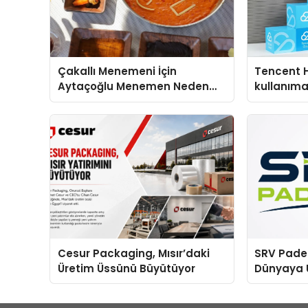
Çakallı Menemeni İçin
Tencent 
Aytaçoğlu Menemen Neden
kullanım
Tercih Ediliyor?
Cesur Packaging, Mısır’daki
SRV Padel
Üretim Üssünü Büyütüyor
Dünyaya 
Üretimind