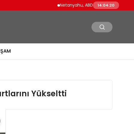
Netanyahu, ABD Savunma Bakanı Pete Heg
14:04:21
AŞAM
tlarını Yükseltti