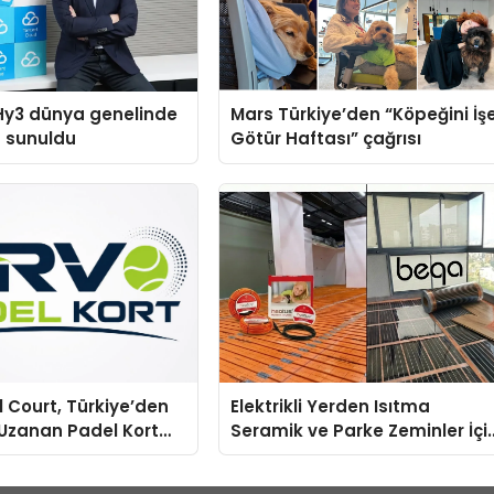
Hy3 dünya genelinde
Mars Türkiye’den “Köpeğini İş
a sunuldu
Götür Haftası” çağrısı
 Court, Türkiye’den
Elektrikli Yerden Isıtma
Uzanan Padel Kort
Seramik ve Parke Zeminler İçi
e Güvenin Adresi
En Verimli Çözümler