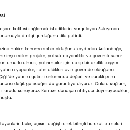
ESİ
r yaşam kalitesi sağlamak istediklerini vurgulayan Süleyman
konumuyla da ilgi gördüğünü dile getirdi.
örfezine hakim konuma sahip olduğunu kaydeden Arslanboğa,
 inşa edilen projeler, yüksek dayanıklılık ve güvenlik sunar.
n ömürlü olması, yatırımcılar için cazip bir özellik taşıyor.
 yatırım yapanlar, satın aldıkları evin güvende olduğunu
ğli’de yatırım getirisi anlamında değerli ve sürekli prim
ününü değil, geleceğini de garantiye alıyoruz. Onlara sağlam,
bir arada sunuyoruz. Kentsel dönüşüm ihtiyacı duymayacakları,
nuştu.
yenlerin bakış açısını değiştirerek bilinçli hareket etmeleri