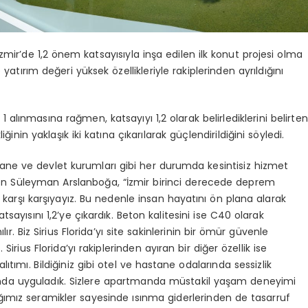
mir’de 1,2 önem katsayısıyla inşa edilen ilk konut projesi olma
 yatırım değeri yüksek özellikleriyle rakiplerinden ayrıldığını
lınmasına rağmen, katsayıyı 1,2 olarak belirlediklerini belirten
inin yaklaşık iki katına çıkarılarak güçlendirildiğini söyledi.
tane ve devlet kurumları gibi her durumda kesintisiz hizmet
eren Süleyman Arslanboğa, “İzmir birinci derecede deprem
karşı karşıyayız. Bu nedenle insan hayatını ön plana alarak
sını 1,2’ye çıkardık. Beton kalitesini ise C40 olarak
r. Biz Sirius Florida’yı site sakinlerinin bir ömür güvenle
irius Florida’yı rakiplerinden ayıran bir diğer özellik ise
lıtımı. Bildiğiniz gibi otel ve hastane odalarında sessizlik
nda uyguladık. Sizlere apartmanda müstakil yaşam deneyimi
ğımız seramikler sayesinde ısınma giderlerinden de tasarruf