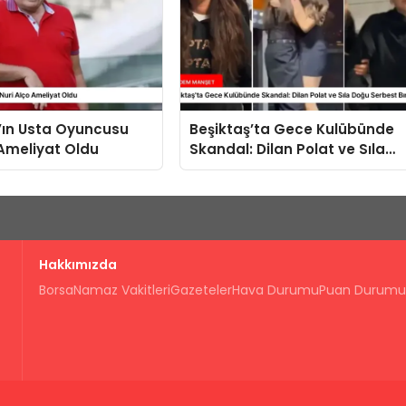
’ın Usta Oyuncusu
Beşiktaş’ta Gece Kulübünde
 Ameliyat Oldu
Skandal: Dilan Polat ve Sıla
Doğu Serbest Bırakıldı
Hakkımızda
Borsa
Namaz Vakitleri
Gazeteler
Hava Durumu
Puan Durumu
.