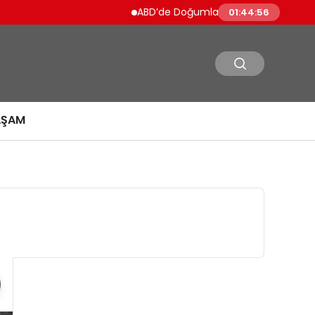
ABD’de Doğumla Vatandaşlık Kısıtlanıyor
01:44:57
AŞAM