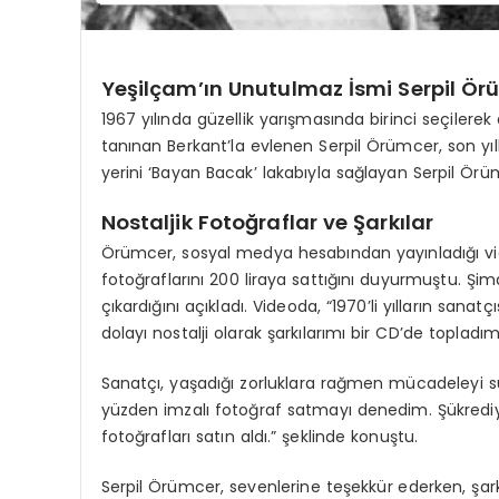
Yeşilçam’ın Unutulmaz İsmi Serpil Ör
1967 yılında güzellik yarışmasında birinci seçilere
tanınan Berkant’la evlenen Serpil Örümcer, son yı
yerini ‘Bayan Bacak’ lakabıyla sağlayan Serpil Örüm
Nostaljik Fotoğraflar ve Şarkılar
Örümcer, sosyal medya hesabından yayınladığı vide
fotoğraflarını 200 liraya sattığını duyurmuştu. Şimd
çıkardığını açıkladı. Videoda, “1970’li yılların san
dolayı nostalji olarak şarkılarımı bir CD’de topladım
Sanatçı, yaşadığı zorluklara rağmen mücadeleyi s
yüzden imzalı fotoğraf satmayı denedim. Şükrediyo
fotoğrafları satın aldı.” şeklinde konuştu.
Serpil Örümcer, sevenlerine teşekkür ederken, şarkıl