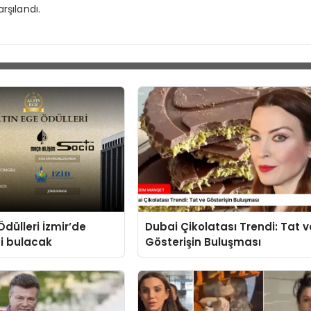
rşılandı.
Ödülleri İzmir’de
Dubai Çikolatası Trendi: Tat v
ni bulacak
Gösterişin Buluşması