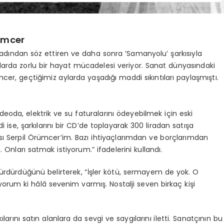
ümcer
k adından söz ettiren ve daha sonra ‘Samanyolu’ şarkısıyla
llarda zorlu bir hayat mücadelesi veriyor. Sanat dünyasındaki
cer, geçtiğimiz aylarda yaşadığı maddi sıkıntıları paylaşmıştı.
oda, elektrik ve su faturalarını ödeyebilmek için eski
i ise, şarkılarını bir CD’de toplayarak 300 liradan satışa
atçısı Serpil Örümcer’im. Bazı ihtiyaçlarımdan ve borçlarımdan
. Onları satmak istiyorum.” ifadelerini kullandı.
ürdürdüğünü belirterek, “İşler kötü, sermayem de yok. O
rum ki hâlâ sevenim varmış. Nostalji seven birkaç kişi
arını satın alanlara da sevgi ve saygılarını iletti. Sanatçının bu