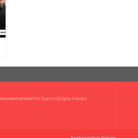
Hisseler
Pariteler
Yol Durumu
Kripto Paralar
Seobaz Haber Teması