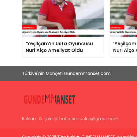
‘Yeşilçam’ın Usta Oyuncusu
‘Yeşilçam
Nuri Alço Ameliyat Oldu
Nuri Alço
Türkiye'nin Manşeti Gundemmanset.com
Reklam & İşbirliği:
habersonuclari@gmail.com
Copyright © 2025 Tüm hakları GÜNDEM MANŞET 'de saklıdır