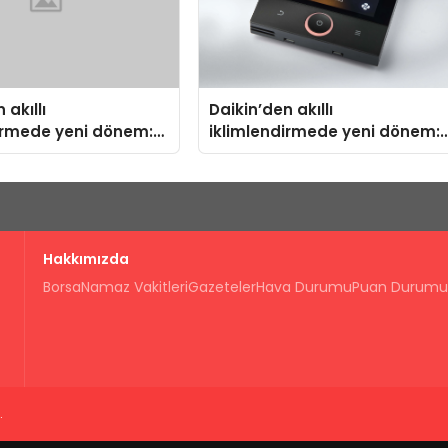
 akıllı
Daikin’den akıllı
irmede yeni dönem:
iklimlendirmede yeni dönem:
us Türkiye’de
Madoka Plus Türkiye’de
Hakkımızda
Borsa
Namaz Vakitleri
Gazeteler
Hava Durumu
Puan Durumu
.