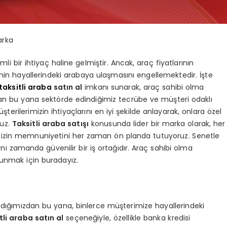
arka
i bir ihtiyaç haline gelmiştir. Ancak, araç fiyatlarının
işinin hayallerindeki arabaya ulaşmasını engellemektedir. İşte
taksitli araba
satın al
imkanı sunarak, araç sahibi olma
dan bu yana sektörde edindiğimiz tecrübe ve müşteri odaklı
üşterilerimizin ihtiyaçlarını en iyi şekilde anlayarak, onlara özel
ruz.
Taksitli araba satışı
konusunda lider bir marka olarak, her
izin memnuniyetini her zaman ön planda tutuyoruz. Senetle
nı zamanda güvenilir bir iş ortağıdır. Araç sahibi olma
 sunmak için buradayız.
adığımızdan bu yana, binlerce müşterimize hayallerindeki
tli araba satın al
seçeneğiyle, özellikle banka kredisi