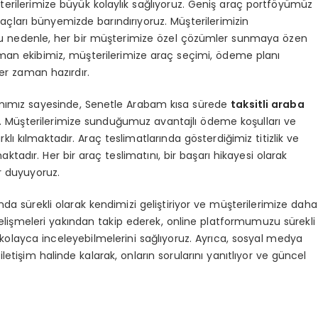
rilerimize büyük kolaylık sağlıyoruz. Geniş araç portföyümüz
açları bünyemizde barındırıyoruz. Müşterilerimizin
 bu nedenle, her bir müşterimize özel çözümler sunmaya özen
n ekibimiz, müşterilerimize araç seçimi, ödeme planı
er zaman hazırdır.
ımımız sayesinde, Senetle Arabam kısa sürede
taksitli araba
tir. Müşterilerimize sunduğumuz avantajlı ödeme koşulları ve
rklı kılmaktadır. Araç teslimatlarında gösterdiğimiz titizlik ve
aktadır. Her bir araç teslimatını, bir başarı hikayesi olarak
r duyuyoruz.
nda sürekli olarak kendimizi geliştiriyor ve müşterilerimize daha
 gelişmeleri yakından takip ederek, online platformumuzu sürekli
 kolayca inceleyebilmelerini sağlıyoruz. Ayrıca, sosyal medya
 iletişim halinde kalarak, onların sorularını yanıtlıyor ve güncel