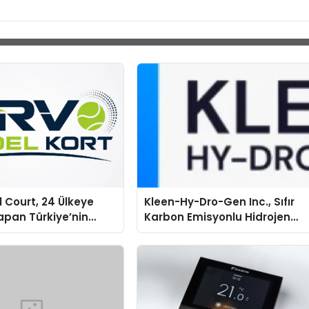
 Court, 24 Ülkeye
Kleen-Hy-Dro-Gen Inc., Sıfır
apan Türkiye’nin
Karbon Emisyonlu Hidrojen
tu Üretim Gücü
Isıtma Teknolojisinde ISO ve
TSSA Düzenleyici Onaylarını
Aldı