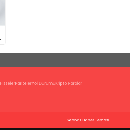
Hisseler
Pariteler
Yol Durumu
Kripto Paralar
Seobaz Haber Teması