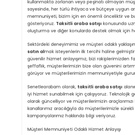
kullanmakta zorlanan veya peşinatı olmayan müşte
sayesinde, her türlü ihtiyaca ve bütçeye uygun ar
memnuniyeti, bizim için en önemli önceliktir ve
gösteriyoruz.
Taksitli araba satışı
konusunda uzma
oluşturma ve diğer konularda destek olmak için h
Sektördeki deneyimimiz ve müşteri odaklı yaklaş
satın al
mak isteyenlerin ilk tercihi haline gelmiş
güvenilir hizmet anlayışımız, bizi rakiplerimizden fa
şeffaflık, müşterilerimizin bize olan güvenini artırm
görüyor ve müşterilerimizin memnuniyetiyle guru
Senetlearabam olarak,
taksitli araba satışı
alanı
iyi hizmet sunabilmek için çalışıyoruz. Teknolojik
olarak güncelliyor ve müşterilerimizin araçlarımızı
kanallarımız aracılığıyla da müşterilerimizle sürekli
kampanyalarımız hakkında bilgi veriyoruz.
Müşteri Memnuniyeti Odaklı Hizmet Anlayışı