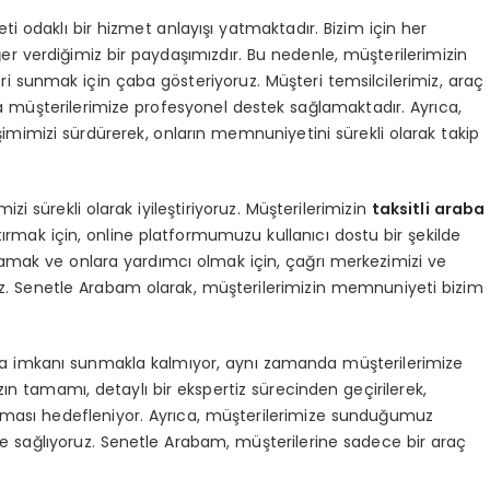
odaklı bir hizmet anlayışı yatmaktadır. Bizim için her
r verdiğimiz bir paydaşımızdır. Bu nedenle, müşterilerimizin
i sunmak için çaba gösteriyoruz. Müşteri temsilcilerimiz, araç
 müşterilerimize profesyonel destek sağlamaktadır. Ayrıca,
şimimizi sürdürerek, onların memnuniyetini sürekli olarak takip
mizi sürekli olarak iyileştiriyoruz. Müşterilerimizin
taksitli araba
rmak için, online platformumuzu kullanıcı dostu bir şekilde
ıtlamak ve onlara yardımcı olmak için, çağrı merkezimizi ve
ruz. Senetle Arabam olarak, müşterilerimizin memnuniyeti bizim
 imkanı sunmakla kalmıyor, aynı zamanda müşterilerimize
ızın tamamı, detaylı bir ekspertiz sürecinden geçirilerek,
lması hedefleniyor. Ayrıca, müşterilerimize sunduğumuz
nce sağlıyoruz. Senetle Arabam, müşterilerine sadece bir araç
.