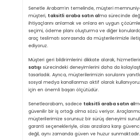
Senetle Arabam’ın temelinde, müşteri memnuniyeti 
müşteri,
taksitli araba satın al
ma sürecinde değe
ihtiyaçlarını anlamak ve onlara en uygun çözümler
seçimi, ödeme planı oluşturma ve diğer konularda
araç teslimatı sonrasında da müşterilerimizle ileti
ediyoruz.
Müşteri geri bildirimlerini dikkate alarak, hizmetleri
satışı
sürecindeki deneyimlerini daha da kolaylaştı
tasarladık. Ayrıca, müşterilerimizin sorularını yan
sosyal medya kanallarımızı aktif olarak kullanıyo
için en önemli başarı ölçütüdür.
Senetlearabam, sadece
taksitli araba satın al
ma
güvenilir bir iş ortağı olma sözü veriyor. Araçlarım
müşterilerimize sorunsuz bir sürüş deneyimi sunu
garanti seçenekleriyle, olası arızalara karşı güve
değil, aynı zamanda güven ve huzur sunmaktadır