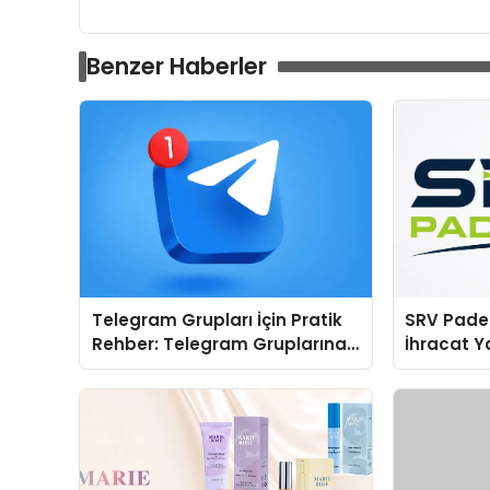
Benzer Haberler
Telegram Grupları İçin Pratik
SRV Padel
Rehber: Telegram Gruplarına
İhracat Y
Katılırken Nelere Dikkat
Padel Kor
Edilmeli?