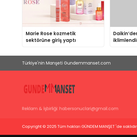
Marie Rose kozmetik
Daikin’den
sektörüne giriş yaptı
iklimlend
Madoka Pl
Türkiye'nin Manşeti Gundemmanset.com
Reklam & İşbirliği:
habersonuclari@gmail.com
Copyright © 2025 Tüm hakları GÜNDEM MANŞET 'de saklıdır