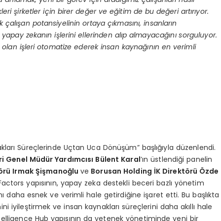
kleri şirketler için birer değer ve eğitim de bu değeri artırıyor.
 çalışan potansiyelinin ortaya çıkmasını, insanların
r, yapay zekanın işlerini ellerinden alıp almayacağını sorguluyor.
lan işleri otomatize ederek insan kaynağının en verimli
nakları Süreçlerinde Uçtan Uca Dönüşüm” başlığıyla düzenlendi.
ri Genel Müdür Yardımcısı Bülent Karal
’ın üstlendiği panelin
törü Irmak Şişmanoğlu
ve
Borusan Holding İK Direktörü Özde
Factors yapısının, yapay zeka destekli beceri bazlı yönetim
 daha esnek ve verimli hale getirdiğine işaret etti. Bu başlıkta
i iyileştirmek ve insan kaynakları süreçlerini daha akıllı hale
telligence Hub yapısının da yetenek yönetiminde yeni bir