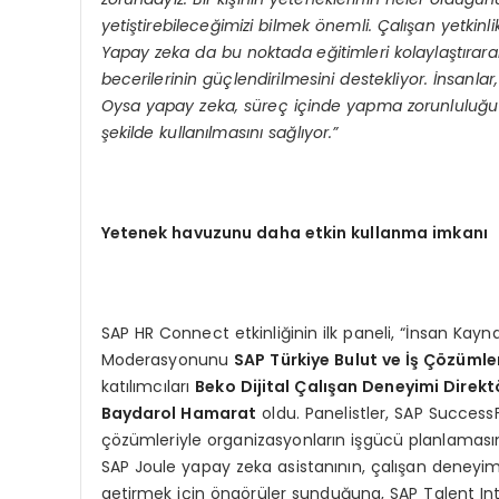
yetiştirebileceğimizi bilmek
ö
nemli. Çalışan yetkinli
Yapay zeka da bu noktada eğitimleri kolaylaştırarak
becerilerinin güçlendirilmesini destekliyor. İnsanla
Oysa yapay zeka, süreç içinde yapma zorunluluğu o
şekilde kullanılmasını sağlıyor.”
Yetenek havuzunu daha etkin kullanma imkanı
SAP HR Connect etkinliğinin ilk paneli, “İnsan Kay
Moderasyonunu
SAP Türkiye Bulut ve İş Çözümle
katılımcıları
Beko Dijital Çalışan Deneyimi Direk
Baydarol Hamarat
oldu. Panelistler, SAP Success
çözümleriyle organizasyonların işgücü planlamasını
SAP Joule yapay zeka asistanının, çalışan deneyimin
getirmek için öngörüler sunduğuna, SAP Talent In