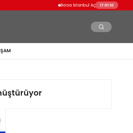
Borsa İstanbul Açılışını Yüzde 0.19 Artışla 1
17:01:11
AŞAM
önüştürüyor