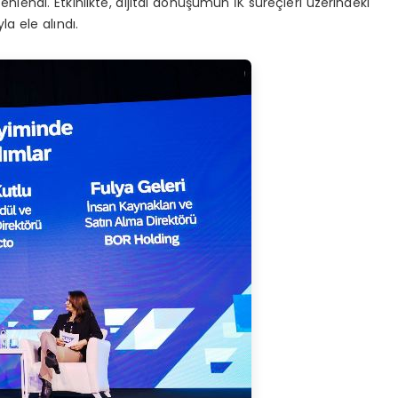
nlendi. Etkinlikte, dijital dönüşümün İK süreçleri üzerindeki
la ele alındı.