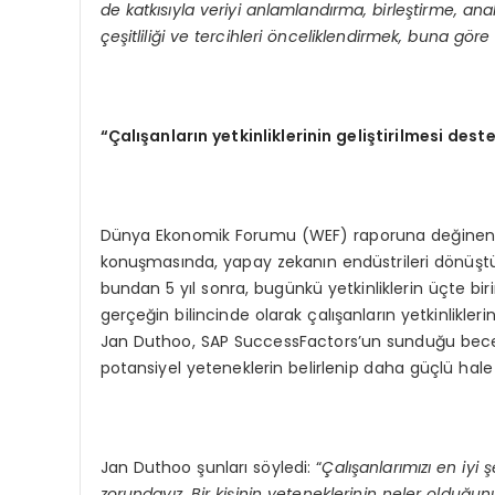
de katkısıyla veriyi anlamlandırma, birleştirme, a
çeşitliliği ve tercihleri önceliklendirmek, buna gör
“Çalışanların yetkinliklerinin geliştirilmesi dest
Dünya Ekonomik Forumu (WEF) raporuna değine
konuşmasında, yapay zekanın endüstrileri dönüştür
bundan 5 yıl sonra, bugünkü yetkinliklerin üçte bir
gerçeğin bilincinde olarak çalışanların yetkinlikler
Jan Duthoo, SAP SuccessFactors’un sunduğu beceri 
potansiyel yeteneklerin belirlenip daha güçlü hale ge
Jan Duthoo şunları söyledi: “
Çalışanlarımızı en iyi
zorundayız. Bir kişinin yeteneklerinin neler olduğu