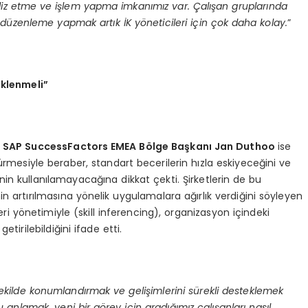
naliz etme ve işlem yapma imkanımız var. Çalışan gruplarında
e düzenleme yapmak artık İK yöneticileri için çok daha kolay.
”
eklenmeli”
n
SAP SuccessFactors EMEA B
ö
lge Başkanı
Jan Duthoo
ise
mesiyle beraber, standart becerilerin hızla eskiyeceğini ve
inin kullanılamayacağına dikkat çekti. Şirketlerin de bu
inin artırılmasına yönelik uygulamalara ağırlık verdiğini söyleyen
yönetimiyle (skill inferencing), organizasyon içindeki
tirilebildiğini ifade etti.
 şekilde konumlandırmak ve gelişimlerini sürekli desteklemek
nu anlamak, yeni bir g
ö
rev i
çin aradığımız çalışanları nasıl