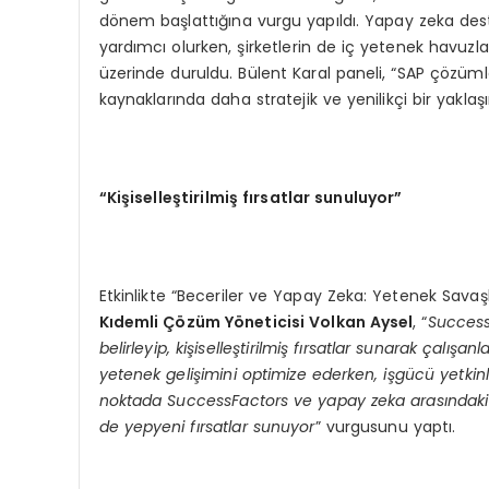
dönem başlattığına vurgu yapıldı. Yapay zeka destekl
yardımcı olurken, şirketlerin de iç yetenek havuzla
üzerinde duruldu. Bülent Karal paneli, “SAP çözüml
kaynaklarında daha stratejik ve yenilikçi bir yaklaş
“
Kişiselleştirilmiş fırsatlar sunuluyor”
Etkinlikte “Beceriler ve Yapay Zeka: Yetenek Savaş
Kıdemli Çözüm Yöneticisi Volkan Aysel
, “
SuccessF
belirleyip, kişiselleştirilmiş fırsatlar sunarak çalışa
yetenek gelişimini optimize ederken, işgücü yetkinl
noktada SuccessFactors ve yapay zeka arasındaki si
de yepyeni fırsatlar sunuyor
” vurgusunu yaptı.