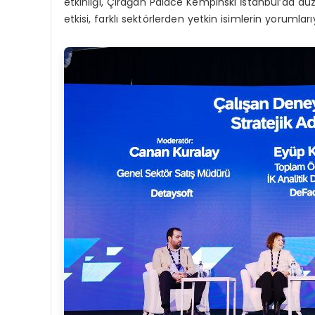
etkinliği, Çırağan Palace Kempinski İstanbul’da düze
etkisi, farklı sektörlerden yetkin isimlerin yorumlarıy