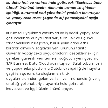
ile daha h
ı
zl
ı
ve verimli hale getirecek
“Business Data
Cloud” ü
r
ü
n
ü
n
ü
tan
ı
tt
ı
. Alan
ı
nda uzman iki
ş
irketin
i
ş
birli
ğ
i, kurumsal veri y
ö
netimini yeniden tan
ı
ml
ı
yor
ve yapay zeka arac
ı
(Agentic AI) potansiyelini a
çığ
a
çı
kar
ı
yor.
Kurumsal uygulama yazılımları ve iş odaklı yapay zeka
çözümlerinde dünya lideri SAP, tüm SAP ve üçüncü
taraf verilerini birleştiren, kuruluşların daha etkili
kararlar almasını sağlayan yeni ürününü tanıttı.
Güvenilir yapay zeka uygulamalarını desteklemek için
gereken güvenilir veri temelini sağlayan yeni çözümü
SAP Business Data Cloud adını taşıyor. Bulut tabanlı veri
ve yapay zeka platformu Databricks işbirliğiyle hayata
geçirilen çözüm, kuruluşların en kritik
uygulamalarından gelen verileri, veri mühendisliği ve iş
analitiği yetenekleriyle uyumlu hale getirerek,
inovasyon ve içgörülerin önünü açıyor.