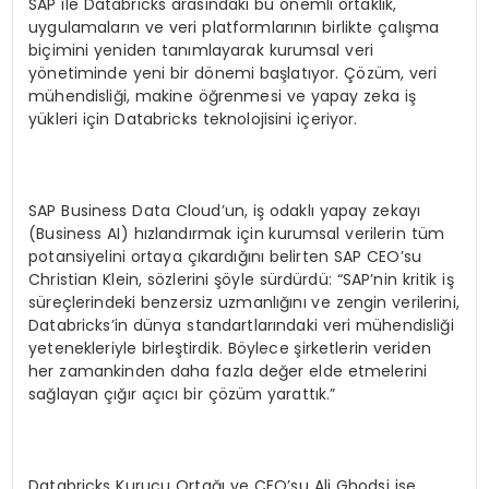
SAP ile Databricks arasındaki bu önemli ortaklık,
uygulamaların ve veri platformlarının birlikte çalışma
biçimini yeniden tanımlayarak kurumsal veri
yönetiminde yeni bir dönemi başlatıyor. Çözüm, veri
mühendisliği, makine öğrenmesi ve yapay zeka iş
yükleri için Databricks teknolojisini içeriyor.
SAP Business Data Cloud’un, iş odaklı yapay zekayı
(Business AI) hızlandırmak için kurumsal verilerin tüm
potansiyelini ortaya çıkardığını belirten SAP CEO’su
Christian Klein, sözlerini şöyle sürdürdü: “SAP’nin kritik iş
süreçlerindeki benzersiz uzmanlığını ve zengin verilerini,
Databricks’in dünya standartlarındaki veri mühendisliği
yetenekleriyle birleştirdik. Böylece şirketlerin veriden
her zamankinden daha fazla değer elde etmelerini
sağlayan çığır açıcı bir çözüm yarattık.”
Databricks Kurucu Ortağı ve CEO’su Ali Ghodsi ise,