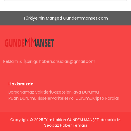
Türkiye'nin Manşeti Gundemmanset.com
Reklam & İşbirliği:
habersonuclari@gmail.com
Hakkımızda
Borsa
Namaz Vakitleri
Gazeteler
Hava Durumu
Puan Durumu
Hisseler
Pariteler
Yol Durumu
Kripto Paralar
Copyright © 2025 Tüm hakları GÜNDEM MANŞET 'de saklıdır.
Seobaz Haber Teması