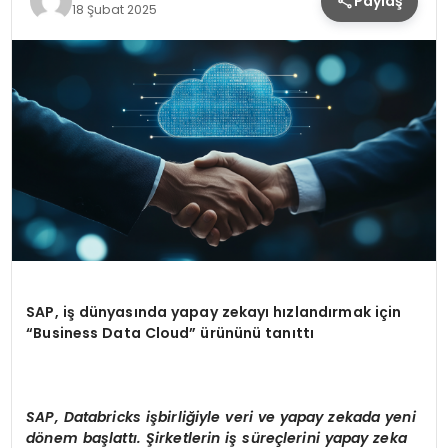
Paylaş
18 Şubat 2025
SAP, i
ş
d
ü
nyas
ı
nda yapay zekay
ı
h
ı
zland
ı
rmak i
ç
in
“Business Data Cloud” ü
r
ü
n
ü
n
ü
tan
ı
tt
ı
SAP, Databricks iş
birli
ğ
iyle veri ve yapay zekada yeni
d
ö
nem ba
ş
latt
ı.
Ş
irketlerin i
ş
s
ü
re
ç
lerini yapay zeka