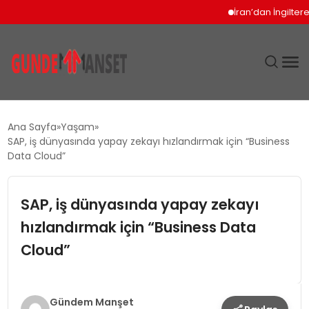
İran’dan İngiltere Ukr
SIYASET
Ana Sayfa
Yaşam
SAP, iş dünyasında yapay zekayı hızlandırmak için “Business
DÜNYA
Data Cloud”
EKONOMI
SAP, iş dünyasında yapay zekayı
hızlandırmak için “Business Data
SPOR
Cloud”
TEKNOLOJI
YAŞAM
Gündem Manşet