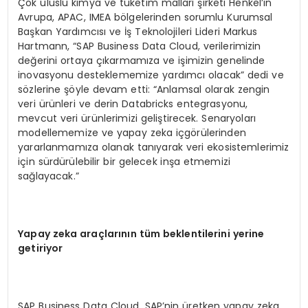
Çok uluslu kimya ve tüketim malları şirketi Henkel’in
Avrupa, APAC, IMEA bölgelerinden sorumlu Kurumsal
Başkan Yardımcısı ve İş Teknolojileri Lideri Markus
Hartmann, “SAP Business Data Cloud, verilerimizin
değerini ortaya çıkarmamıza ve işimizin genelinde
inovasyonu desteklememize yardımcı olacak” dedi ve
sözlerine şöyle devam etti: “Anlamsal olarak zengin
veri ürünleri ve derin Databricks entegrasyonu,
mevcut veri ürünlerimizi geliştirecek. Senaryoları
modellememize ve yapay zeka içgörülerinden
yararlanmamıza olanak tanıyarak veri ekosistemlerimiz
için sürdürülebilir bir gelecek inşa etmemizi
sağlayacak.”
Yapay zeka ara
çlar
ın
ın t
üm beklentilerini yerine
getiriyor
SAP Business Data Cloud, SAP’nin üretken yapay zeka