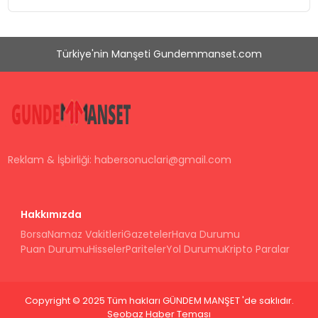
Türkiye'nin Manşeti Gundemmanset.com
Reklam & İşbirliği:
habersonuclari@gmail.com
Hakkımızda
Borsa
Namaz Vakitleri
Gazeteler
Hava Durumu
Puan Durumu
Hisseler
Pariteler
Yol Durumu
Kripto Paralar
Copyright © 2025 Tüm hakları GÜNDEM MANŞET 'de saklıdır.
Seobaz Haber Teması