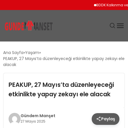
BDDK Kalkınma ve Yatırım
SIYASET
Ana Sayfa
Yaşam
PEAKUP, 27 Mayıs’ta düzenleyeceği etkinlikte yapay zekayı ele
DÜNYA
alacak
EKONOMI
PEAKUP, 27 Mayıs’ta düzenleyeceği
etkinlikte yapay zekayı ele alacak
SPOR
TEKNOLOJI
Gündem Manşet
Paylaş
27 Mayıs 2025
YAŞAM