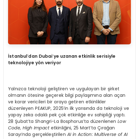
İstanbul
’
dan Dubai
’
ye uzanan etkinlik serisiyle
teknolojiye y
ö
n veriyor
Yalnızca teknoloji geliştiren ve uygulayan bir şirket
olmanın ötesine geçerek bilgi paylaşımına alan açan
ve karar vericileri bir araya getiren etkinlikler
düzenleyen PEAKUP, 2025’in ilk yarısında da teknoloji ve
yapay zeka odaklı pek çok etkinliğe ev sahipliği yaptı.
28 Şubat’ta Shangri-La Bosphorus’ta düzenlenen
Low
Code, High Impact
etkinliğini, 25 Mart’ta Çırağan
Sarayı’nda gerçekleştirilen
AI in Action: Multiverse of AI