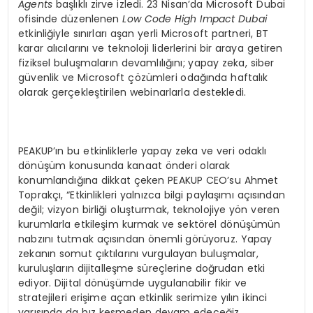
Agents
başlıklı zirve izledi. 23 Nisan’da Microsoft Dubai
ofisinde düzenlenen
Low Code High Impact Dubai
etkinliğiyle sınırları aşan yerli Microsoft partneri, BT
karar alıcılarını ve teknoloji liderlerini bir araya getiren
fiziksel buluşmaların devamlılığını; yapay zeka, siber
güvenlik ve Microsoft çözümleri odağında haftalık
olarak gerçekleştirilen webinarlarla destekledi.
PEAKUP’ın bu etkinliklerle yapay zeka ve veri odaklı
dönüşüm konusunda kanaat önderi olarak
konumlandığına dikkat çeken PEAKUP CEO’su Ahmet
Toprakçı, “Etkinlikleri yalnızca bilgi paylaşımı açısından
değil; vizyon birliği oluşturmak, teknolojiye yön veren
kurumlarla etkileşim kurmak ve sektörel dönüşümün
nabzını tutmak açısından önemli görüyoruz. Yapay
zekanın somut çıktılarını vurgulayan buluşmalar,
kuruluşların dijitalleşme süreçlerine doğrudan etki
ediyor. Dijital dönüşümde uygulanabilir fikir ve
stratejileri erişime açan etkinlik serimize yılın ikinci
yarısında da hız kesmeden devam edeceğiz.