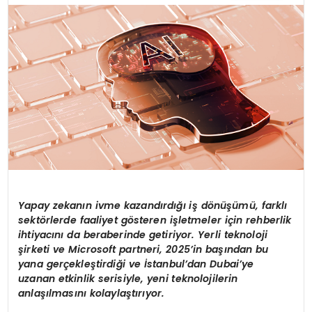
Yapay zekanın ivme kazandırdığı iş d
ö
nüşümü, farklı
sekt
ö
rlerde faaliyet g
ö
steren i
şletmeler için rehberlik
ihtiyacını da beraberinde getiriyor. Yerli teknoloji
şirketi ve Microsoft partneri, 2025’in başından bu
yana gerçekleştirdiği ve İstanbul’dan Dubai’ye
uzanan etkinlik serisiyle, yeni teknolojilerin
anlaşılmasını kolaylaştırıyor.