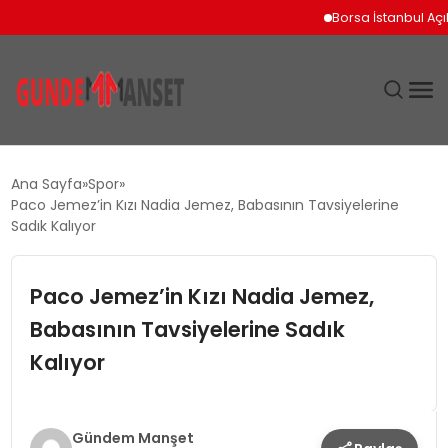
Borsa İstanbul Açılışın
SIYASET
Ana Sayfa
Spor
Paco Jemez’in Kızı Nadia Jemez, Babasının Tavsiyelerine
DÜNYA
Sadık Kalıyor
EKONOMI
Paco Jemez’in Kızı Nadia Jemez,
Babasının Tavsiyelerine Sadık
SPOR
Kalıyor
TEKNOLOJI
YAŞAM
Gündem Manşet