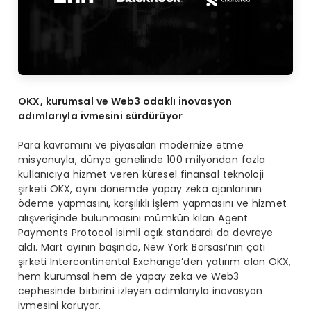
OKX, kurumsal ve Web3 odakl
ı
inovasyon
ad
ı
mlar
ı
yla ivmesini s
ü
rd
ü
r
ü
yor
Para kavramını ve piyasaları modernize etme
misyonuyla, dünya genelinde 100 milyondan fazla
kullanıcıya hizmet veren küresel finansal teknoloji
şirketi OKX, aynı dönemde yapay zeka ajanlarının
ödeme yapmasını, karşılıklı işlem yapmasını ve hizmet
alışverişinde bulunmasını mümkün kılan Agent
Payments Protocol isimli açık standardı da devreye
aldı. Mart ayının başında, New York Borsası’nın çatı
şirketi Intercontinental Exchange’den yatırım alan OKX,
hem kurumsal hem de yapay zeka ve Web3
cephesinde birbirini izleyen adımlarıyla inovasyon
ivmesini koruyor.