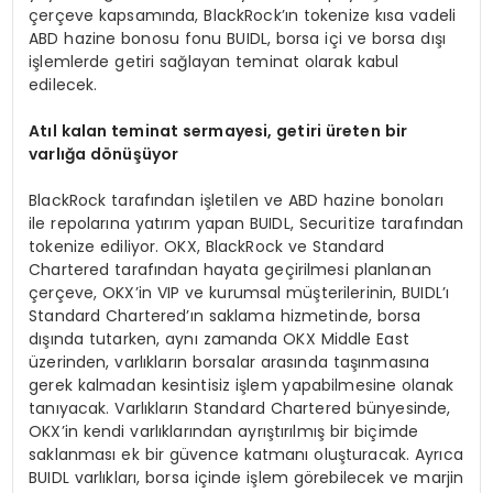
çerçeve kapsamında, BlackRock’ın tokenize kısa vadeli
ABD hazine bonosu fonu BUIDL, borsa içi ve borsa dışı
işlemlerde getiri sağlayan teminat olarak kabul
edilecek.
At
ı
l kalan teminat sermayesi, getiri
ü
reten bir
varl
ığ
a d
ö
n
üşü
yor
BlackRock tarafından işletilen ve ABD hazine bonoları
ile repolarına yatırım yapan BUIDL, Securitize tarafından
tokenize ediliyor. OKX, BlackRock ve Standard
Chartered tarafından hayata geçirilmesi planlanan
çerçeve, OKX’in VIP ve kurumsal müşterilerinin, BUIDL’ı
Standard Chartered’ın saklama hizmetinde, borsa
dışında tutarken, aynı zamanda OKX Middle East
üzerinden, varlıkların borsalar arasında taşınmasına
gerek kalmadan kesintisiz işlem yapabilmesine olanak
tanıyacak. Varlıkların Standard Chartered bünyesinde,
OKX’in kendi varlıklarından ayrıştırılmış bir biçimde
saklanması ek bir güvence katmanı oluşturacak. Ayrıca
BUIDL varlıkları, borsa içinde işlem görebilecek ve marjin