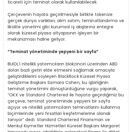
ticareti için teminat olarak kullanılabilecek.
Çerçevenin hayata geçirilmesiyle birlikte tokenize
gerçek dünya varlıkları; alım satım, teminatlandırma ve
likidite yönetimi gibi kurumsal iş akışlarına entegre
olarak küresel piyasa altyapısının işleyen bir
mekanizması haline geliyor.
“
Teminat y
ö
netiminde yepyeni bir sayfa
”
BUIDL’i nitelikli yatırımcıların blokzinciri üzerinden ABD
doları bazlı getiri elde etmesini sağlamak amacıyla
geliştirdiklerini söyleyen BlackRock Küresel Piyasa
Geliştirme Başkanı Samara Cohen, bu işbirliğinin
teminat yönetimini dönüştürdüğüne vurgu yaparak,
“OKX ve Standard Chartered ile hayata geçirdiğimiz bu
çerçeve, teminat yönetiminde yepyeni bir sayfa
açıyor ve nitelikli yatırımcıların teminatlarını kullanma
biçimlerinde yeni fırsatları keşfetmelerine olanak
tanıyor” dedi. Standard Chartered Finansman ve
Menkul Kıymetler Hizmetleri Küresel Başkanı Margaret