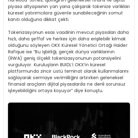
Harwood-Jones, işbirliğinin geleneksel finans ile dijital
piyasa altyapısının yan yana çalışarak tokenize varlıkları
küresel yatırımcılara güvenle sunabileceğinin somut
kanıtı olduğuna dikkat çekti.
Tokenizasyonun esas vaadinin mevcut piyasaları daha
hızlı, daha şeffaf ve herkes için daha erişilebilir kılmak
olduğunu söyleyen OKX Küresel Yönetici Ortağı Haider
Rafique ise “Bu işbirliği, gerçek dünya varlıklarının
(RWA) geniş ölçekli tokenizasyonunun potansiyelini
vurguluyor. Kuruluşların BUIDL’i OKX’in küresel
platformunda zincir üstü teminat olarak kullanmalarını
sağlayarak sermaye verimliliğini artırırken geleneksel
finansal araçların dijital piyasalarda ne denli sorunsuz
işleyebildiğini ortaya koyuyor” diye konuştu.