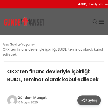
ABD, Brezilya Büyükelçis
SIYASET
Ana Sayfa
Yaşam
OKX’ten finans devleriyle işbirliği: BUIDL, teminat olarak kabul
DÜNYA
edilecek
EKONOMI
OKX’ten finans devleriyle işbirliği:
BUIDL, teminat olarak kabul edilecek
SPOR
TEKNOLOJI
Gündem Manşet
Paylaş
10 Mayıs 2026
YAŞAM