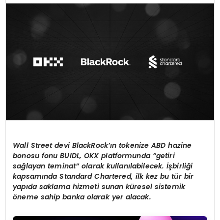
Wall Street devi BlackRock’ı
n tokenize ABD hazine
bonosu fonu BUIDL, OKX platformunda
“
getiri
sa
ğ
layan teminat
”
olarak kullan
ı
labilecek.
İş
birli
ğ
i
kapsam
ı
nda Standard Chartered, ilk kez bu t
ü
r bir
yap
ı
da saklama hizmeti sunan k
ü
resel sistemik
ö
neme sahip banka olarak yer alacak.