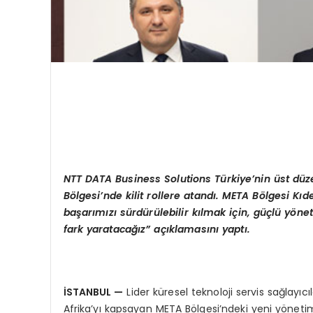
NTT DATA Business Solutions T
ürkiye
’
nin ü
st d
üz
B
ö
lgesi
’
nde kilit rollere atandı. META B
ö
lgesi Kıd
başarımızı sürdürülebilir kılmak iç
in, g
üçlü y
ö
net
fark yaratacağız” açıklamasını yaptı.
İSTANBUL
—
Lider küresel teknoloji servis sağlayı
Afrika’yı kapsayan META Bölgesi’ndeki yeni yönetim