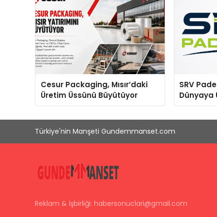
Cesur Packaging, Mısır’daki
SRV Padel
Üretim Üssünü Büyütüyor
Dünyaya 
Üretimind
Türkiye'nin Manşeti Gundemmanset.com
Reklam & İşbirliği:
habersonuclari@gmail.com