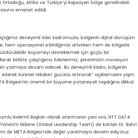
ni Ortadoğu, Afrika ve Türkiye’yi kapsayan bölge genelindeki
rosuna emanet edildi.
çalıştığımız deneyimli lider kadromuzla, bölgenin dijital dönüşüm
r, hem operasyonel etkinliğimizi artırırken hem de bölgede
ürdürülebilir büyümeyi desteklemek için güçlü bir
rdır birlikte çalıştığımız liderlerimiz, şirketimizin inovasyon
yeleri yazmaya devam edecek. Bu deneyimli kadro, bölgenin
k ederek küresel rekabet gücünü artıracak” açıklamasını yaptı.
ETA Bölgesi’nin önemli bir büyüme potansiyeli taşıdığına dikkat
mlu Kıdemli Başkan olarak atanmanın yanı sıra, NTT DATA
l Yönetim Ekibine (Global Leadership Team) de katılan Dr. Bahri
 hem de META Bölgesi’nde değer yaratmaya devam ediyoruz.