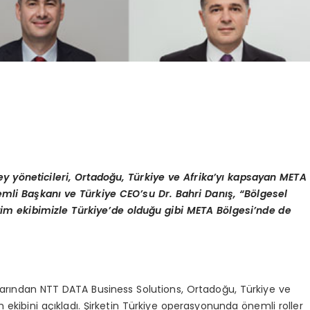
ey y
ö
neticileri, Ortadoğu, Türkiye ve Afrika
’
yı kapsayan META
emli Başkanı ve Türkiye CEO
’
su Dr. Bahri Danış,
“
B
ö
lgesel
im ekibimizle Türkiye
’
de olduğu gibi META B
ö
lgesi
’
nde de
cılarından NTT DATA Business Solutions, Ortadoğu, Türkiye ve
 ekibini açıkladı. Şirketin Türkiye operasyonunda önemli roller