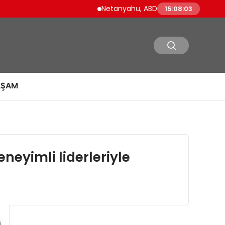
Netanyahu, ABD Savunma Bakanı Pete Heg
15:08:04
AŞAM
neyimli liderleriyle