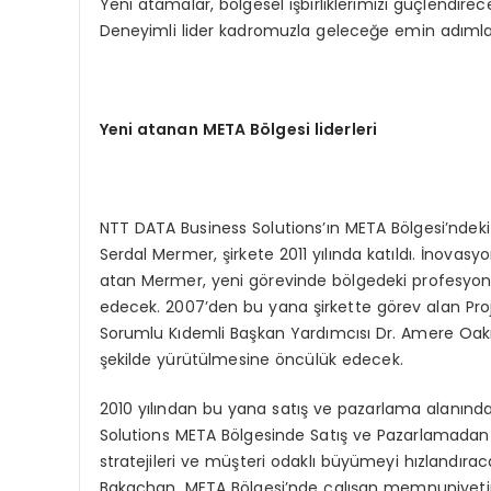
Yeni atamalar, bölgesel işbirliklerimizi güçlendire
Deneyimli lider kadromuzla geleceğe emin adımlarla
Yeni atanan META B
ö
lgesi liderleri
NTT DATA Business Solutions’ın META Bölgesi’ndek
Serdal Mermer, şirkete 2011 yılında katıldı. İnov
atan Mermer, yeni görevinde bölgedeki profesyone
edecek. 2007’den bu yana şirkette görev alan Pr
Sorumlu Kıdemli Başkan Yardımcısı Dr. Amere Oakm
şekilde yürütülmesine öncülük edecek.
2010 yılından bu yana satış ve pazarlama alanında 
Solutions META Bölgesinde Satış ve Pazarlamadan
stratejileri ve müşteri odaklı büyümeyi hızlandıra
Bakaçhan, META Bölgesi’nde çalışan memnuniyetin