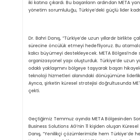
iki katına çıkardı. Bu başarıların ardından META ya
yönetim sorumluluğu, Türkiye’deki güçlü lider kad
Dr. Bahri Danış, “Türkiye’de uzun yıllardır birlikte 
sürecine öncülük etmeyi hedefliyoruz. Bu atamala
kalıcı büyümeyi destekleyecek. META Bölgesi’nde s
organizasyonel yapı oluşturduk. Türkiye’de uzun yılla
odaklı yaklaşımını bölgeye taşıyarak başarı hika
teknoloji hizmetleri alanındaki dönüşümüne liderli
Ayrıca, şirketin küresel stratejisi doğrultusunda M
çekti.
Geçtiğimiz Temmuz ayında META Bölgesinden Soru
Business Solutions AG’nin 11 kişiden oluşan Kürese
Danış, “Yenilikçi çözümlerimizle hem Türkiye’de