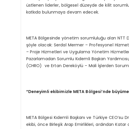
üstlenen liderler, bölgesel düzeyde de kilit sorum
katkıda bulunmaya devam edecek.
META Bölgesinde yönetim sorumluluğu alan NTT DAT
şöyle olacak: Serdal Mermer – Profesyonel Hizme
– Proje Hizmetleri ve Uygulama Yönetim Hizmetleri
Pazarlamadan Sorumlu Kıdemli Başkan Yardımcısı,
(CHRO) ve Ertan Dereköylü – Mali İşlerden Soru
“
Deneyimli ekibimizle META B
ö
lgesi’
nde büyümey
META Bölgesi Kıdemli Başkanı ve Türkiye CEO’su Dr.
ekibi, önce Birleşik Arap Emirlikleri, ardından Kata