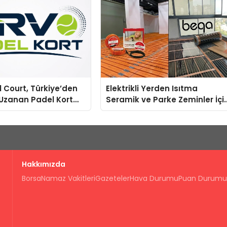
 Court, Türkiye’den
Elektrikli Yerden Isıtma
Uzanan Padel Kort
Seramik ve Parke Zeminler İçi
e Güvenin Adresi
En Verimli Çözümler
Hakkımızda
Borsa
Namaz Vakitleri
Gazeteler
Hava Durumu
Puan Durumu