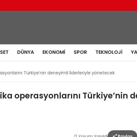
ASET
DÜNYA
EKONOMI
SPOR
TEKNOLOJI
Y
yonlarını Türkiye’nin deneyimli liderleriyle yönetecek
ka operasyonlarını Türkiye’nin de
0 Yorum Yapıldı
Paylaş