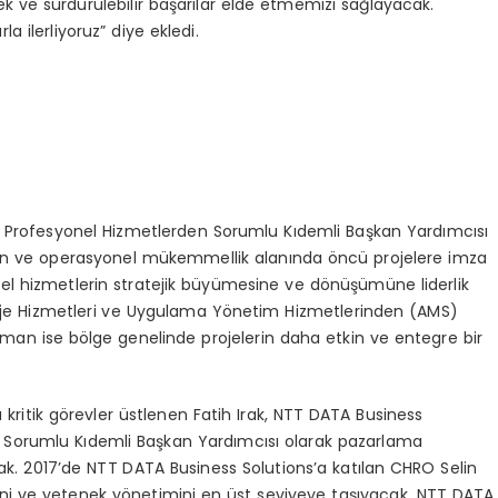
cek ve sürdürülebilir başarılar elde etmemizi sağlayacak.
 ilerliyoruz” diye ekledi.
i Profesyonel Hizmetlerden Sorumlu Kıdemli Başkan Yardımcısı
asyon ve operasyonel mükemmellik alanında öncü projelere imza
l hizmetlerin stratejik büyümesine ve dönüşümüne liderlik
oje Hizmetleri ve Uygulama Yönetim Hizmetlerinden (AMS)
an ise bölge genelinde projelerin daha etkin ve entegre bir
kritik görevler üstlenen Fatih Irak, NTT DATA Business
 Sorumlu Kıdemli Başkan Yardımcısı olarak pazarlama
cak. 2017’de NTT DATA Business Solutions’a katılan CHRO Selin
i ve yetenek yönetimini en üst seviyeye taşıyacak. NTT DATA