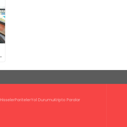
n
Hisseler
Pariteler
Yol Durumu
Kripto Paralar