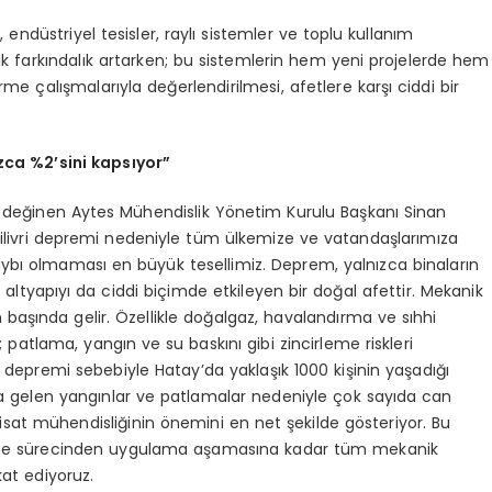
r, endüstriyel tesisler, raylı sistemler ve toplu kullanım
ik farkındalık artarken; bu sistemlerin hem yeni projelerde hem
 çalışmalarıyla değerlendirilmesi, afetlere karşı ciddi bir
ızca %2
’
sini kapsıyor”
e değinen Aytes Mühendislik Yönetim Kurulu Başkanı Sinan
Silivri depremi nedeniyle tüm ülkemize ve vatandaşlarımıza
aybı olmaması en büyük tesellimiz. Deprem, yalnızca binaların
ik altyapıyı da ciddi biçimde etkileyen bir doğal afettir. Mekanik
 başında gelir. Özellikle doğalgaz, havalandırma ve sıhhi
patlama, yangın ve su baskını gibi zincirleme riskleri
 depremi sebebiyle Hatay’da yaklaşık 1000 kişinin yaşadığı
na gelen yangınlar ve patlamalar nedeniyle çok sayıda can
sat mühendisliğinin önemini en net şekilde gösteriyor. Bu
dirme sürecinden uygulama aşamasına kadar tüm mekanik
kat ediyoruz.