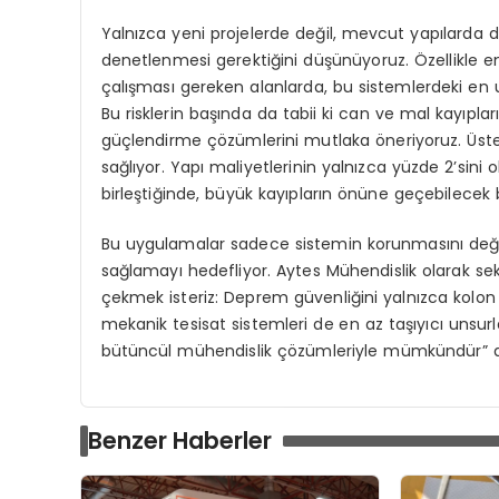
Yalnızca yeni projelerde değil, mevcut yapılarda 
denetlenmesi gerektiğini düşünüyoruz. Özellikle endü
çalışması gereken alanlarda, bu sistemlerdeki en uf
Bu risklerin başında da tabii ki can ve mal kayıplar
güçlendirme çözümlerini mutlaka öneriyoruz. Üste
sağlıyor. Yapı maliyetlerinin yalnızca yüzde 2’sini
birleştiğinde, büyük kayıpların önüne geçebilecek bi
Bu uygulamalar sadece sistemin korunmasını deği
sağlamayı hedefliyor. Aytes Mühendislik olarak sek
çekmek isteriz: Deprem güvenliğini yalnızca kolon v
mekanik tesisat sistemleri de en az taşıyıcı unsur
bütüncül mühendislik çözümleriyle mümkündür” d
Benzer Haberler