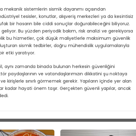
da mekanik sistemlerin sismik dayanımı açısından
striyel tesisler, konutlar, alışveriş merkezleri ya da kesintisiz
ak bir hasarın bile ciddi sonuçlar doğurabileceğini biliyoruz.
ı geliyor. Bu yüzden periyodik bakım, risk analizi ve gerekiyorsa
lik bu hizmetler, çok düşük maliyetlerle maksimum güvenlik
 oluşturan sismik tedbirler, doğru mühendislik uygulamalarıyla
r etki yaratıyor.
l, aynı zamanda binada bulunan herkesin güvenliğini
tör paydaşlarının ve vatandaşlarımızın dikkatini şu noktaya
e kirişlerle sınırlı görmemek gerekir. Yapıların içinde yer alan
lar kadar hayati önem taşır. Gerçekten güvenli yapılar, ancak
edi.