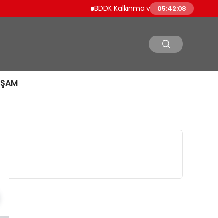
BDDK Kalkınma ve Yatırım Bankalarına Yeni Kre
05:42:09
AŞAM