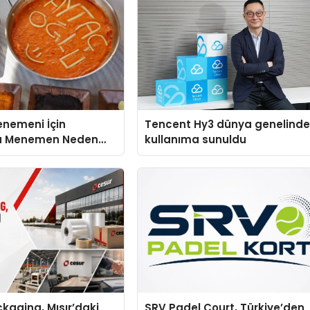
enemeni İçin
Tencent Hy3 dünya genelind
u Menemen Neden
kullanıma sunuldu
liyor?
kaging, Mısır’daki
SRV Padel Court, Türkiye’den