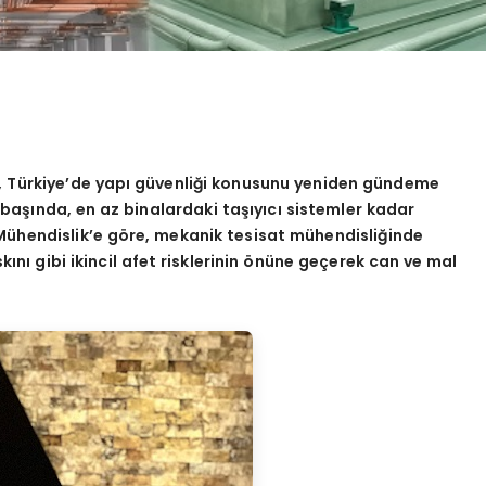
 Türkiye
’
de yapı güvenliği konusunu yeniden gündeme
n başında, en az binalardaki taşıyıcı sistemler kadar
Mühendislik
’
e g
ö
re, mekanik tesisat mühendisliğinde
ı gibi ikincil afet risklerinin
ö
nüne geçerek can ve mal