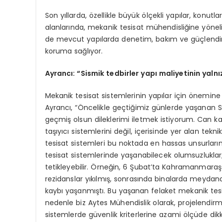
Son yıllarda, özellikle büyük ölçekli yapılar, konutla
alanlarında, mekanik tesisat mühendisliğine yönel
de mevcut yapılarda denetim, bakım ve güçlendirme
koruma sağlıyor.
Ayrancı:
“
Sismik tedbirler yapı maliyetinin yaln
Mekanik tesisat sistemlerinin yapılar için önemin
Ayrancı, “Öncelikle geçtiğimiz günlerde yaşanan 
geçmiş olsun dileklerimi iletmek istiyorum. Can k
taşıyıcı sistemlerini değil, içerisinde yer alan tekn
tesisat sistemleri bu noktada en hassas unsurların
tesisat sistemlerinde yaşanabilecek olumsuzluklar; 
tetikleyebilir. Örneğin, 6 Şubat’ta Kahramanmaraş
rezidanslar yıkılmış, sonrasında binalarda meyda
kaybı yaşanmıştı. Bu yaşanan felaket mekanik tesi
nedenle biz Aytes Mühendislik olarak, projelen
sistemlerde güvenlik kriterlerine azami ölçüde dik