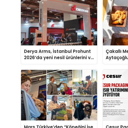
Derya Arms, İstanbul Prohunt
Çakallı M
2026’da yeni nesil ürünlerini ve
Aytaçoğl
global marka vizyonunu
Tercih Edi
sergiledi
Mars Türkiye’den “Köpeğini İşe
Cesur Pac