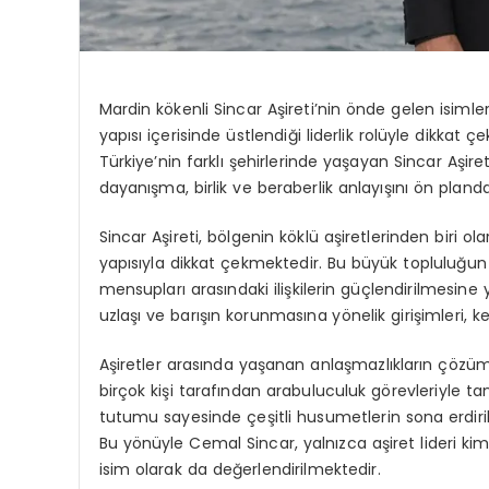
Mardin kökenli Sincar Aşireti’nin önde gelen isimler
yapısı içerisinde üstlendiği liderlik rolüyle dikk
Türkiye’nin farklı şehirlerinde yaşayan Sincar Aşi
dayanışma, birlik ve beraberlik anlayışını ön pland
Sincar Aşireti, bölgenin köklü aşiretlerinden biri ol
yapısıyla dikkat çekmektedir. Bu büyük topluluğun
mensupları arasındaki ilişkilerin güçlendirilmesine 
uzlaşı ve barışın korunmasına yönelik girişimleri, 
Aşiretler arasında yaşanan anlaşmazlıkların çözüm
birçok kişi tarafından arabuluculuk görevleriyle t
tutumu sayesinde çeşitli husumetlerin sona erdirild
Bu yönüyle Cemal Sincar, yalnızca aşiret lideri kim
isim olarak da değerlendirilmektedir.