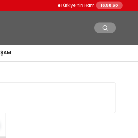
Türkiye’nin Ham Çelik Üretimi Yüzde 8,1 Art
16:56:51
AŞAM