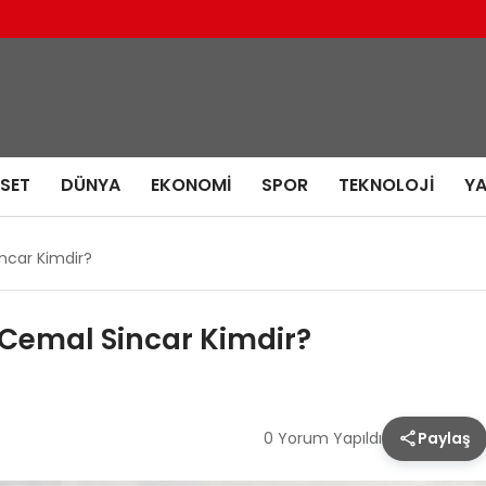
ASET
DÜNYA
EKONOMI
SPOR
TEKNOLOJI
Y
incar Kimdir?
i Cemal Sincar Kimdir?
0 Yorum Yapıldı
Paylaş