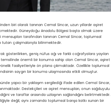
inden biri olarak tanınan Cemal Sincar, uzun yıllardır aşiret
at çekmektedir. Güneydoğu Anadolu Bölgesi başta olmak üzere
reti mensupları tarafından tanınan Cemal Sincar, toplumsal
a tutan çalışmalarıyla bilinmektedir.
arak gösterilirken, geniş nüfus ağı ve farklı coğrafyalara yayılan
 temsilinde önemli bir konuma sahip olan Cemal Sincar, aşiret
yönelik faaliyetleriyle ön plana çıkmaktadır. Özellikle toplumsal
kendisinin saygın bir konuma ulaşmasında etkili olmuştur.
ünde yapıcı bir yaklaşım sergilediği ifade edilen Cemal Sincar,
anınmaktadır. Destekçileri ve aşiret mensupları, onun sağduyulu
iğini ve taraflar arasında uzlaşının sağlandığını belirtmektedir.
liğiyle değil, aynı zamanda toplumsal barışa katkı sunan bir