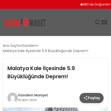
ABD’de Doğumla Vatand
SIYASET
Ana Sayfa
Gündem
Malatya Kale İlçesinde 5.9 Büyüklüğünde Deprem!
DÜNYA
Malatya Kale İlçesinde 5.9
EKONOMI
Büyüklüğünde Deprem!
SPOR
TEKNOLOJI
Gündem Manşet
Paylaş
16 Ekim 2024
YAŞAM