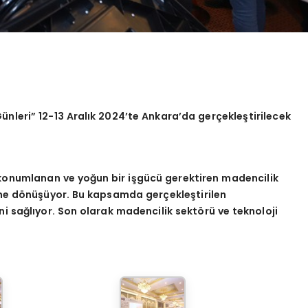
ünleri” 12-13 Aralı
k 2024
’
te Ankara
’
da
gerçekleştirilecek
 konumlanan ve yoğun bir işgücü gerektiren madencilik
aline dönüşüyor. Bu kapsamda gerçekleştirilen
i sağlıyor. Son olarak madencilik sekt
ö
rü ve teknoloji