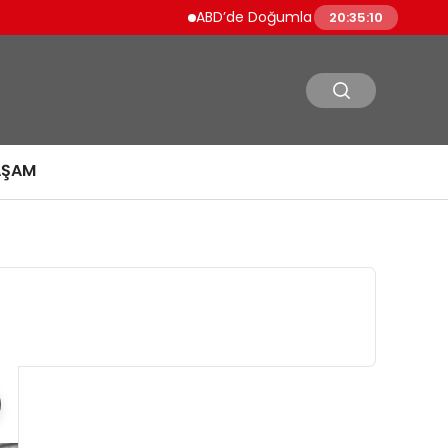
ABD’de Doğumla Vatandaşlık Kısıtlanıyor Tr
20:35:11
AŞAM