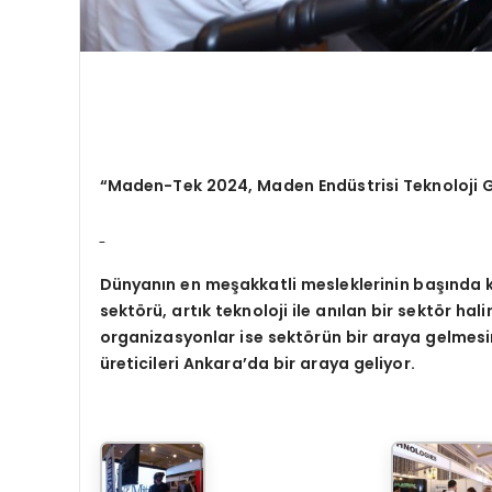
“
Maden-Tek 2024, Maden End
üstrisi Teknoloji G
Dünyanı
n en me
şakkatli mesleklerinin başında
sekt
ö
rü,
art
ık teknoloji ile anılan bir sektör h
organizasyonlar ise sektörün bir araya gelmesin
üreticileri Ankara
’
da
bir araya geliyor.