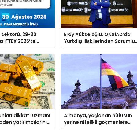
n sektörü, 28-30
Eray Yükseloğlu, ÖNSİAD’da
a IFTEX 2025’te
Yurtdışı İlişkilerinden Sorumlu
k
Genel Başkan Yardımcısı Old
kunları dikkat! Uzmanı
Almanya, yaşlanan nüfusun
aden yatırımcılarını
yerine nitelikli göçmenlere
kapılarını açıyor