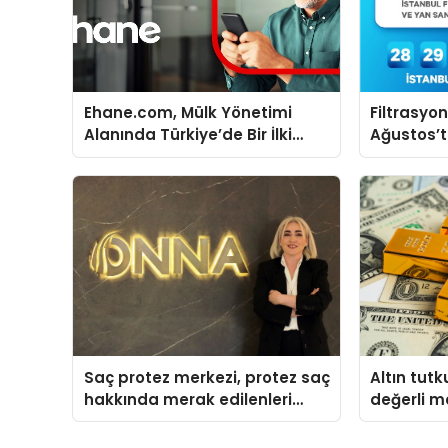
Ehane.com, Mülk Yönetimi
Filtrasyo
Alanında Türkiye’de Bir İlki
Ağustos’t
Gerçekleştirmek İçin Yayında
buluşaca
Saç protez merkezi, protez saç
Altın tut
hakkında merak edilenleri
değerli m
anlattı
uyardı!