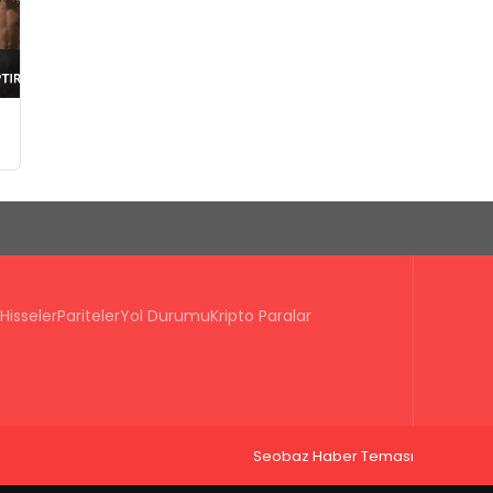
ı
Hisseler
Pariteler
Yol Durumu
Kripto Paralar
Seobaz Haber Teması