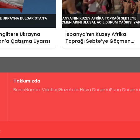
İngiltere Ukrayna
İspanya’nın Kuzey Afrika
an’a Çatışma Uyarısı
Toprağı Sebte’ye Göçmen
Akını Ulusal Acil Durum Çağrıs
Yaptırdı
Hakkımızda
Borsa
Namaz Vakitleri
Gazeteler
Hava Durumu
Puan Durumu
.