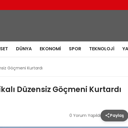
ASET
DÜNYA
EKONOMI
SPOR
TEKNOLOJI
Y
zensiz Göçmeni Kurtardı
frikalı Düzensiz Göçmeni Kurtardı
0 Yorum Yapıldı
Paylaş