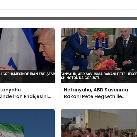
etanyahu
Netanyahu, ABD Savunma
nde İran Endişesini
Bakanı Pete Hegseth ile
di
Washington’da Görüştü