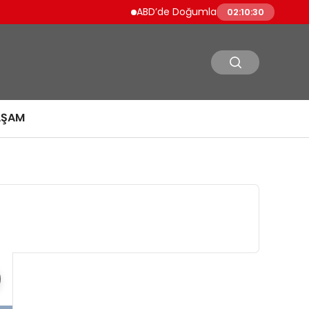
ABD’de Doğumla Vatandaşlık Kısıtlanıyo
02:10:30
AŞAM