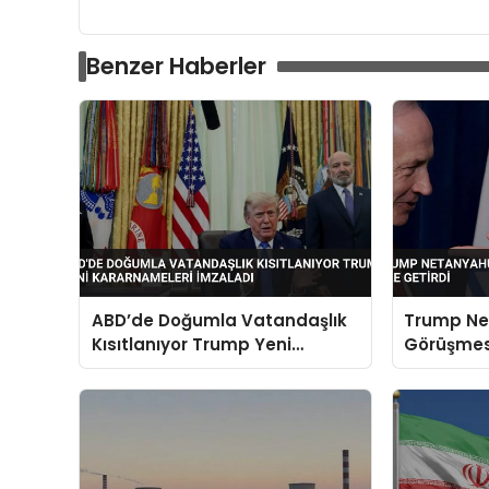
Benzer Haberler
ABD’de Doğumla Vatandaşlık
Trump N
Kısıtlanıyor Trump Yeni
Görüşmesi
Kararnameleri İmzaladı
Dile Getir