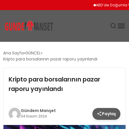
ABD’de Doğumla Vatanda
SIYASET
Ana Sayfa
GÜNCEL
Kripto para borsalarının pazar raporu yayınlandı
DÜNYA
Kripto para borsalarının pazar
EKONOMI
raporu yayınlandı
SPOR
TEKNOLOJI
Gündem Manşet
Paylaş
04 Kasım 2024
YAŞAM