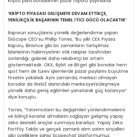
Kripto para borsalarının pazar raporu yayınlandı
‘KRİPTO PİYASASI GELİŞMEYE DEVAM ETTİKÇE,
YENİLİKÇİLİK BAŞARININ TEMEL İTİCİ GÜCÜ OLACAKTIR’
Raporun sonuçlarına yönelik değerlendirme yapan
0xScope CEO’su Phillip Torres, “Bu yılki CEX Piyasa
Raporu, Binance gibi bir zamanların tartışılmaz
liderlerinin hakimiyetinin atik rakipler tarafından
zorlandığı, giderek daha rekabetçi bir ortam
göstermektedir. OKX, Bybit ve Bitget gibi borsalar hem
spot hem de türev işlemlerde pazar paylarını büyütme
fırsatını yakaladı. Aynı zamanda, merkezi olmayan
borsalar da Web3 alanındaki merkeziyetsizleşmeye
yönelik daha geniş eğilimleri yansıtarak güç kazanıyor”
diye konuştu.
Torres, “Yatırımcıların bu değişimleri yönlendirmelerini
ve bilinçli kararlar almalarını sağlayan gelişmiş yapay
zeka destekli araçlar sunmaya kararlıyız. Yapay Zeka
Portföy Takibi ve gerçek zamanlı alım satım sinyalleri
gibi özelliklere sahip Scopechat platformumuz,