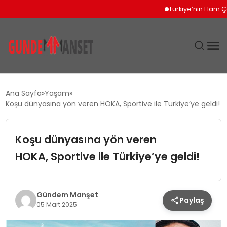
Türkiye’nin Ham Çelik Ür
SIYASET
Ana Sayfa
Yaşam
Koşu dünyasına yön veren HOKA, Sportive ile Türkiye’ye geldi!
DÜNYA
Koşu dünyasına yön veren
EKONOMI
HOKA, Sportive ile Türkiye’ye geldi!
SPOR
TEKNOLOJI
Gündem Manşet
Paylaş
05 Mart 2025
YAŞAM