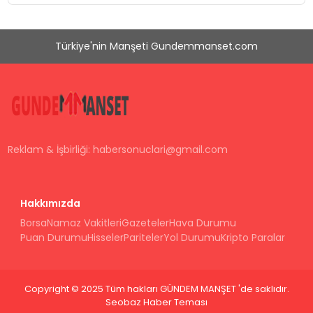
Düzenleyici Onaylarını Aldı
Türkiye'nin Manşeti Gundemmanset.com
Reklam & İşbirliği:
habersonuclari@gmail.com
Hakkımızda
Borsa
Namaz Vakitleri
Gazeteler
Hava Durumu
Puan Durumu
Hisseler
Pariteler
Yol Durumu
Kripto Paralar
Copyright © 2025 Tüm hakları GÜNDEM MANŞET 'de saklıdır.
Seobaz Haber Teması