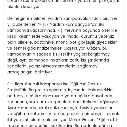
sorumluluk projeleri ve acil durum yardımları gibi çeşitli
alanları kapsıyor.
Derneğin en bilinen yardım kampanyalarından biri, her
yıl düzenlenen “Kışlık Yardım Kampanyası”dır. Bu
kampanya kapsamında, kış mevsimi boyunca özellikle
kırsal kesimlerde yaşayan ve maddi durumu yetersiz
olan ailelere, battaniye, mont, bot gibi kışlık giyecekler
ve temel gıda malzemeleri ulaştırılıyor. Gözen, bu
kampanyanın sadece fiziksel ihtiyaçları karşılamayı
değil, aynı zamanda insanların zorlu kış şartlarında
kendilerini yalnız hissetmemelerini sağlamayı
amaçladığını belirtiyor.
Bir diğer önemli kampanya ise “Eğitime Destek
Projesi”dir. Bu proje kapsamında, maddi imkansızlıklar
nedeniyle eğitim alamayan ya da eğitim hayatında
zorlanan çocuklara ve gençlere burs imkanı sağlanıyor.
Aynı zamanda, okul malzemeleri, kırtasiye yardımları
ve eğitim materyalleri de bu projenin bir parçası olarak
ihtiyaç sahiplerine ulaştırılıyor. Melek Gözen, “Eğitim, bir
toplumun geleceğini şekillendirir. Bu nedenle eğitim