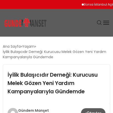
Borsa İstanbul Açılışını
SIYASET
Ana Sayfa
Yaşam
İyilik Bulaşıcıdır Derneği: Kurucusu Melek Gözen Yeni Yardım
DÜNYA
Kampanyalarıyla Gündemde
EKONOMI
İyilik Bulaşıcıdır Derneği: Kurucusu
Melek Gözen Yeni Yardım
SPOR
Kampanyalarıyla Gündemde
TEKNOLOJI
YAŞAM
Gündem Manşet