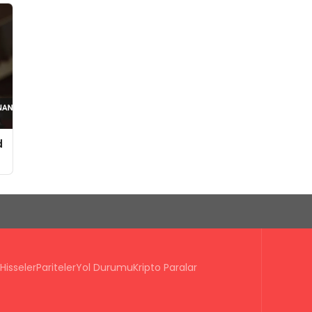
d
Hisseler
Pariteler
Yol Durumu
Kripto Paralar