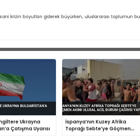
ni krizin boyutları giderek büyürken, uluslararası toplumun b
İngiltere Ukrayna
İspanya’nın Kuzey Afrika
an’a Çatışma Uyarısı
Toprağı Sebte’ye Göçmen
Akını Ulusal Acil Durum Çağrıs