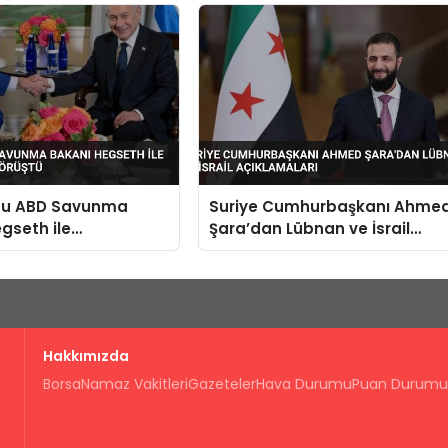
Yaptırdı
hu ABD Savunma
Suriye Cumhurbaşkanı Ahme
gseth ile
Şara’dan Lübnan ve İsrail
on’da Görüştü
Açıklamaları
Hakkımızda
Borsa
Namaz Vakitleri
Gazeteler
Hava Durumu
Puan Durumu