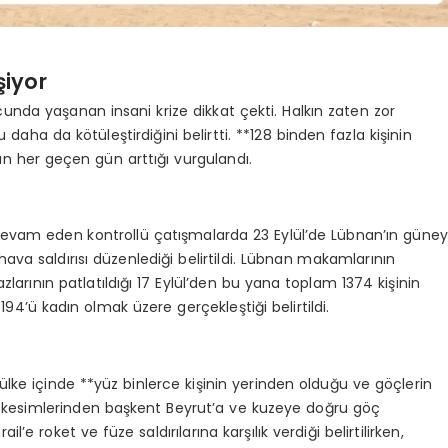
şiyor
ucunda yaşanan insani krize dikkat çekti. Halkın zaten zor
a da kötüleştirdiğini belirtti. **128 binden fazla kişinin
rın her geçen gün arttığı vurgulandı.
i devam eden kontrollü çatışmalarda 23 Eylül’de Lübnan’ın güney
hava saldırısı düzenlediği belirtildi. Lübnan makamlarının
hazlarının patlatıldığı 17 Eylül’den bu yana toplam 1374 kişinin
94’ü kadın olmak üzere gerçekleştiği belirtildi.
ülke içinde **yüz binlerce kişinin yerinden olduğu ve göçlerin
ey kesimlerinden başkent Beyrut’a ve kuzeye doğru göç
il’e roket ve füze saldırılarına karşılık verdiği belirtilirken,