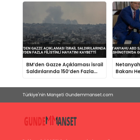
BM’den Gazze Açıklaması İsrail
Netanya
Saldırılarında 150’den Fazla
Bakanı He
Filistinli Hayatını Kaybetti
Washingt
Türkiye'nin Manşeti Gundemmanset.com