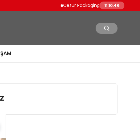
Cesur Packaging, Mısır’daki Üretim Üssü
11:10:47
AŞAM
z