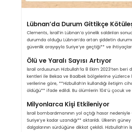
Lübnan’da Durum Gittikçe Kötüle
Clements, İsrail’in Lübnan’a yönelik saldırıları son
durumda olduğu Lübnan’da artan şiddetin durumu dah
güvenlik arayışıyla Suriye’ye geçtiği** ve ihtiyaçla
Ölü ve Yaralı Sayısı Artıyor
İsrail ordusunun Hizbullah’la 8 Ekim 2023’ten ber
kentleri ile Bekaa ve Baalbek bölgelerine yüzlerce 
verilerine göre, **Hizbullah’ın kullandığı iletişim ci
öldüğü** ifade edildi. Bu ölümlerin 104’ü çocuk ve 1
Milyonlarca Kişi Etkileniyor
İsrail bombardımanının yol açtığı hasar nedeniyle 
Suriye’ye kadar uzandığı** aktarıldı. Ülkenin gün
dalgalarının sürdüğüne dikkat çekildi. Hizbullah’ın İsra