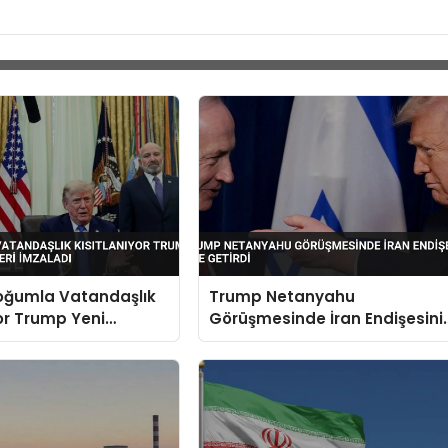
oğumla Vatandaşlık
Trump Netanyahu
yor Trump Yeni
Görüşmesinde İran Endişesini
leri İmzaladı
Dile Getirdi