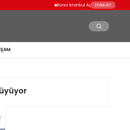
Borsa İstanbul Açılışını Yüzde 0.19 Artışla
17:04:48
AŞAM
 Büyüyor