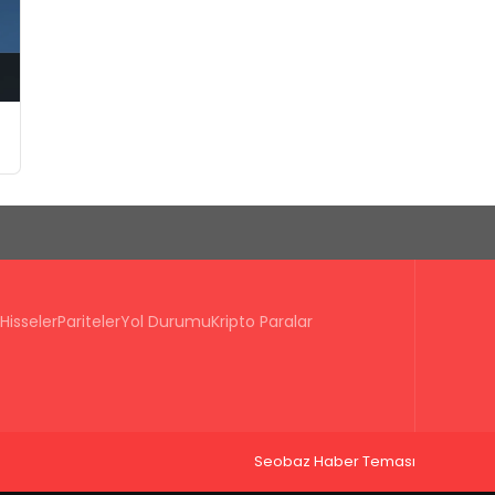
Hisseler
Pariteler
Yol Durumu
Kripto Paralar
Seobaz Haber Teması