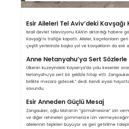
Esir Aileleri Tel Aviv’deki Kavşağı
İsrail devlet televizyonu KAN’ın aktardığı habere göre
Kavşağı’nı trafiğe kapattı. Aileler, kaçırılanların g
çeşitli yerlerinde başka yol ve kavşakların da esir ail
Anne Netanyahu’ya Sert Sözlerle 
Ülkenin kuzeyindeki Kayserya’da yolu kesenler ar
Netanyahu’ya sert bir şekilde hitap etti. Zangauke
birlikte mezara gidecek.” dedi. Kendi siyasi hayat
savundu.
Esir Anneden Güçlü Mesaj
Zangauker, oğlu Matan’ın “gömülmesine” izin verm
ve diğer rehineleri gömmenize izin vermeyeceğim.”
ailelerinin tepkileri büyüyor ve geri getirilme talepl