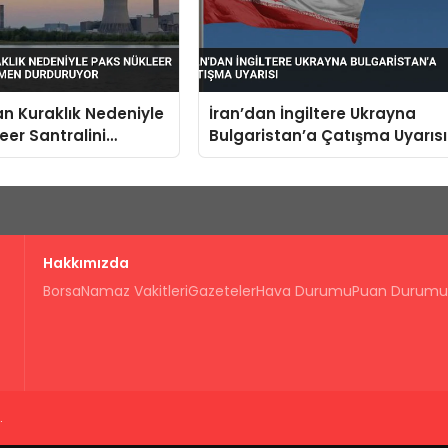
n Kuraklık Nedeniyle
İran’dan İngiltere Ukrayna
eer Santralini
Bulgaristan’a Çatışma Uyarısı
 Durduruyor
Hakkımızda
Borsa
Namaz Vakitleri
Gazeteler
Hava Durumu
Puan Durumu
.