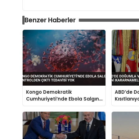
Benzer Haberler
Kongo Demokratik
ABD’de D
Cumhuriyeti’nde Ebola Salgını
Kısıtlanı
Kontrolden Çıktı Tedavisi Yok
Kararname