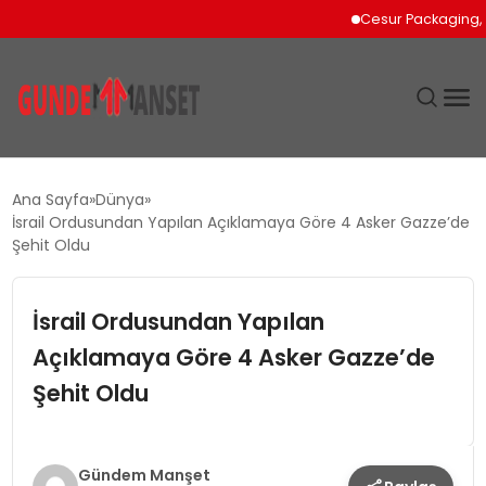
Cesur Packaging, Mısı
SIYASET
Ana Sayfa
Dünya
İsrail Ordusundan Yapılan Açıklamaya Göre 4 Asker Gazze’de
DÜNYA
Şehit Oldu
EKONOMI
İsrail Ordusundan Yapılan
Açıklamaya Göre 4 Asker Gazze’de
SPOR
Şehit Oldu
TEKNOLOJI
YAŞAM
Gündem Manşet