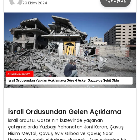
Paylaş
29 Ekim 2024
İsrail Ordusundan Gelen Açıklama
İsrail ordusu, Gazze’nin kuzeyinde yaşanan
çatışmalarda Yüzbaşı Yehonatan Joni Karen, Çavuş
Nisim Meytal, Çavuş Aviv Gilboa ve Çavuş Naor
Haimov’un şehit olduğunu duyurdu. Aynı birimden bir