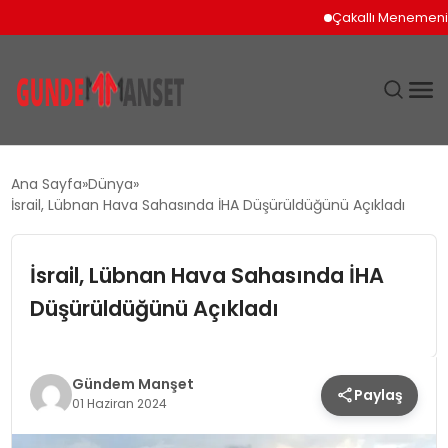
Çakallı Menemeni İçi
SIYASET
Ana Sayfa
Dünya
İsrail, Lübnan Hava Sahasında İHA Düşürüldüğünü Açıkladı
DÜNYA
İsrail, Lübnan Hava Sahasında İHA
EKONOMI
Düşürüldüğünü Açıkladı
SPOR
TEKNOLOJI
Gündem Manşet
Paylaş
01 Haziran 2024
YAŞAM