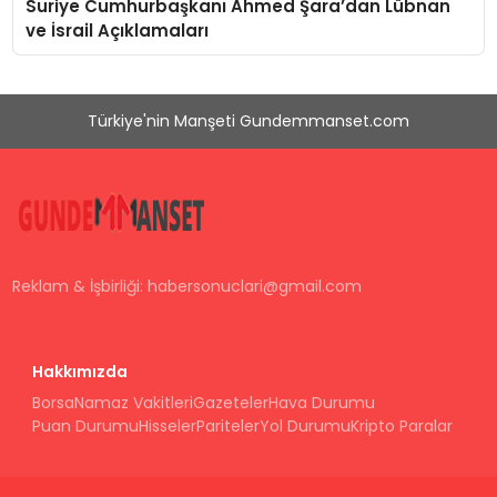
Suriye Cumhurbaşkanı Ahmed Şara’dan Lübnan
ve İsrail Açıklamaları
Türkiye'nin Manşeti Gundemmanset.com
Reklam & İşbirliği:
habersonuclari@gmail.com
Hakkımızda
Borsa
Namaz Vakitleri
Gazeteler
Hava Durumu
Puan Durumu
Hisseler
Pariteler
Yol Durumu
Kripto Paralar