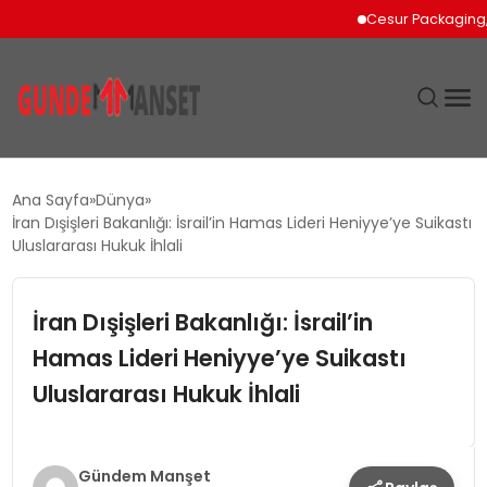
Cesur Packaging, Mıs
SIYASET
Ana Sayfa
Dünya
İran Dışişleri Bakanlığı: İsrail’in Hamas Lideri Heniyye’ye Suikastı
DÜNYA
Uluslararası Hukuk İhlali
EKONOMI
İran Dışişleri Bakanlığı: İsrail’in
Hamas Lideri Heniyye’ye Suikastı
SPOR
Uluslararası Hukuk İhlali
TEKNOLOJI
YAŞAM
Gündem Manşet