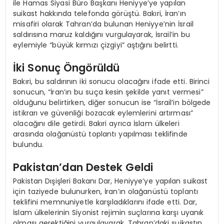
ile Hamas Siyasi Büro Başkanı Heniyye’ye yapılan
suikast hakkında telefonda görüştü. Bakıri, İran’ın
misafiri olarak Tahran’da bulunan Heniyye’nin İsrail
saldırısına maruz kaldığını vurgulayarak, İsrail’in bu
eylemiyle “büyük kırmızı çizgiyi” aştığını belirtti.
İki Sonuç Öngörüldü
Bakıri, bu saldırının iki sonucu olacağını ifade etti. Birinci
sonucun, “İran’ın bu suça kesin şekilde yanıt vermesi”
olduğunu belirtirken, diğer sonucun ise “İsrail’in bölgede
istikrarı ve güvenliği bozacak eylemlerini artırması”
olacağını dile getirdi. Bakıri ayrıca İslam ülkeleri
arasında olağanüstü toplantı yapılması teklifinde
bulundu.
Pakistan’dan Destek Geldi
Pakistan Dışişleri Bakanı Dar, Heniyye’ye yapılan suikast
için taziyede bulunurken, İran’ın olağanüstü toplantı
teklifini memnuniyetle karşıladıklarını ifade etti. Dar,
İslam ülkelerinin Siyonist rejimin suçlarına karşı uyanık
olması gerektiğini vurgulayarak, Tahran’daki suikastın