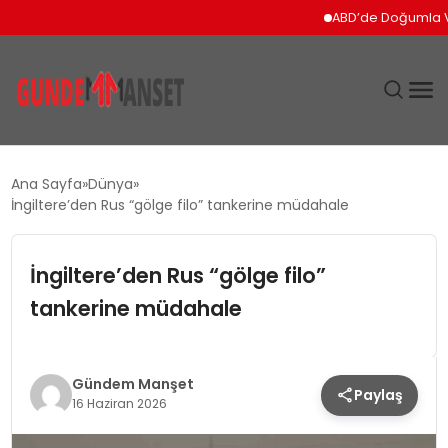
ABD’de Doğumla Vatand
SIYASET
Ana Sayfa
Dünya
İngiltere’den Rus “gölge filo” tankerine müdahale
DÜNYA
İngiltere’den Rus “gölge filo”
EKONOMI
tankerine müdahale
SPOR
TEKNOLOJI
Gündem Manşet
Paylaş
16 Haziran 2026
YAŞAM