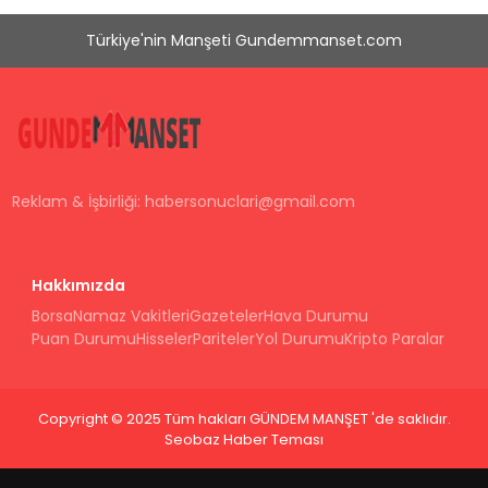
Türkiye'nin Manşeti Gundemmanset.com
Reklam & İşbirliği:
habersonuclari@gmail.com
Hakkımızda
Borsa
Namaz Vakitleri
Gazeteler
Hava Durumu
Puan Durumu
Hisseler
Pariteler
Yol Durumu
Kripto Paralar
Copyright © 2025 Tüm hakları GÜNDEM MANŞET 'de saklıdır.
Seobaz Haber Teması