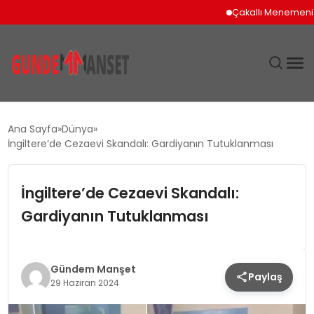
Çakallı Menemeni İçi
SIYASET
Ana Sayfa
Dünya
İngiltere’de Cezaevi Skandalı: Gardiyanın Tutuklanması
DÜNYA
İngiltere’de Cezaevi Skandalı:
EKONOMI
Gardiyanın Tutuklanması
SPOR
TEKNOLOJI
Gündem Manşet
Paylaş
29 Haziran 2024
YAŞAM