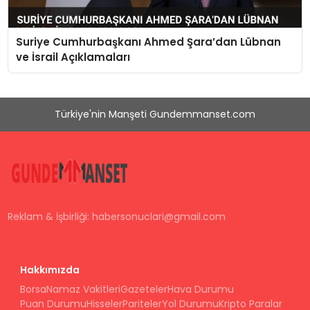
Suriye Cumhurbaşkanı Ahmed Şara’dan Lübnan
ve İsrail Açıklamaları
Türkiye'nin Manşeti Gundemmanset.com
Reklam & İşbirliği:
habersonuclari@gmail.com
Hakkımızda
Borsa
Namaz Vakitleri
Gazeteler
Hava Durumu
Puan Durumu
Hisseler
Pariteler
Yol Durumu
Kripto Paralar