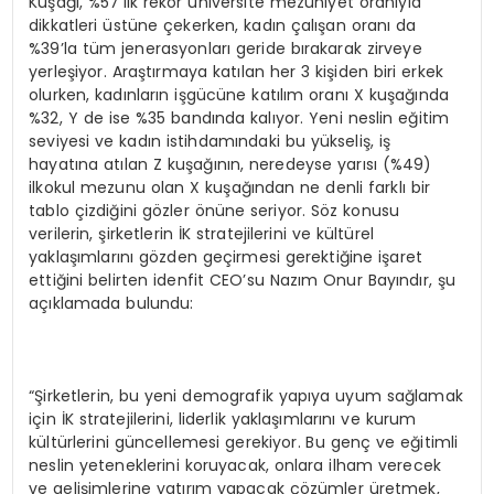
Kuşağı, %57’lik rekor üniversite mezuniyet oranıyla
dikkatleri üstüne çekerken, kadın çalışan oranı da
%39’la tüm jenerasyonları geride bırakarak zirveye
yerleşiyor. Araştırmaya katılan her 3 kişiden biri erkek
olurken, kadınların işgücüne katılım oranı X kuşağında
%32, Y de ise %35 bandında kalıyor. Yeni neslin eğitim
seviyesi ve kadın istihdamındaki bu yükseliş, iş
hayatına atılan Z kuşağının, neredeyse yarısı (%49)
ilkokul mezunu olan X kuşağından ne denli farklı bir
tablo çizdiğini gözler önüne seriyor. Söz konusu
verilerin, şirketlerin İK stratejilerini ve kültürel
yaklaşımlarını gözden geçirmesi gerektiğine işaret
ettiğini belirten idenfit CEO’su Nazım Onur Bayındır, şu
açıklamada bulundu:
“Şirketlerin, bu yeni demografik yapıya uyum sağlamak
için İK stratejilerini, liderlik yaklaşımlarını ve kurum
kültürlerini güncellemesi gerekiyor. Bu genç ve eğitimli
neslin yeteneklerini koruyacak, onlara ilham verecek
ve gelişimlerine yatırım yapacak çözümler üretmek,