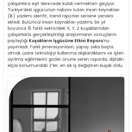
çalışanlara eşit derecede kulak vermekten geçiyor.
Türkiye’deki işgücünün nabzını tutan insan kaynakları
(İK) yazılımı idenfit, trend raporları serisine yenisini
ekledi. Bütüncül insan kaynakları yazılımı, bir yıl
boyunca 15 farklı sektördeki X, Y, Z kuşaklarından
çalışanlarla gerçekleştirdiği araştırmanın sonuçlarını
paylaştığı
Ku
ş
aklar
ı
n
İş
g
ü
c
ü
ne Etkisi Raporu
’nu
yayımladı. Farklı jenerasyonların, yapay zeka başta
olmak üzere teknolojiyi kullanma alışkanlıklarını ve işten
ayrılma eğilimlerini gözler önüne seren raporda, dijitalin
elçisi konumundaki Z’ler, en sık iş değiştiren kuşak oldu.