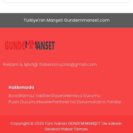
Türkiye'nin Manşeti Gundemmanset.com
Reklam & İşbirliği:
habersonuclari@gmail.com
Hakkımızda
Borsa
Namaz Vakitleri
Gazeteler
Hava Durumu
Puan Durumu
Hisseler
Pariteler
Yol Durumu
Kripto Paralar
Copyright © 2025 Tüm hakları GÜNDEM MANŞET 'de saklıdır.
Seobaz Haber Teması