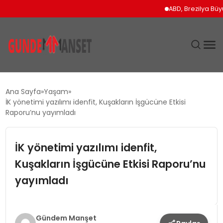
ABD, Brezilya Büyükelçisinin
SIYASET
Ana Sayfa
Yaşam
İK yönetimi yazılımı idenfit, Kuşakların İşgücüne Etkisi
DÜNYA
Raporu’nu yayımladı
EKONOMI
İK yönetimi yazılımı idenfit,
Kuşakların İşgücüne Etkisi Raporu’nu
SPOR
yayımladı
TEKNOLOJI
YAŞAM
Gündem Manşet