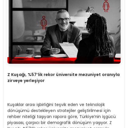
Z Ku
ş
a
ğı
, %57’lik rekor
ü
niversite mezuniyet oran
ı
yla
zirveye yerle
ş
iyor
Kuşaklar arası işbirliğini teşvik eden ve teknolojik
dönüşümü destekleyen stratejiler geliştirilmesi için
rehber niteliği taşıyan rapora göre, Türkiye’nin işgücü
piyasası, çarpıcı bir demografik dönüşüm yaşıyor. Z