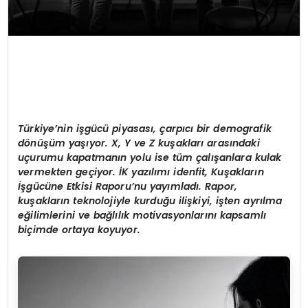
T
ü
rkiye’nin i
ş
g
ü
c
ü
piyasas
ı
,
ç
arp
ı
c
ı
bir demografik
d
ö
n
üşü
m ya
şı
yor. X, Y ve Z ku
ş
aklar
ı
aras
ı
ndaki
u
ç
urumu kapatman
ı
n yolu ise t
ü
m
ç
al
ış
anlara kulak
vermekten ge
ç
iyor.
İ
K yaz
ı
l
ı
m
ı
idenfit, Ku
ş
aklar
ı
n
İş
g
ü
c
ü
ne Etkisi Raporu
’
nu yay
ı
mlad
ı
. Rapor,
ku
ş
aklar
ı
n teknolojiyle kurdu
ğ
u ili
ş
kiyi, i
ş
ten ayr
ı
lma
e
ğ
ilimlerini ve ba
ğ
l
ı
l
ı
k motivasyonlar
ı
n
ı
kapsaml
ı
bi
ç
imde ortaya koyuyor.