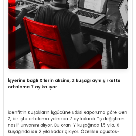
İş
yerine ba
ğ
l
ı
X
’
lerin aksine, Z ku
ş
a
ğı
ayn
ı ş
irkette
ortalama 7 ay kal
ı
yor
idenfit’in Kuşakların İşgücüne Etkisi Raporu’na göre Gen
Z, bir işte ortalama yalnızca 7 ay kalarak “iş değiştiren
nesil” unvanını alıyor. Bu oran, Y kuşağında 1,5 yıla, X
kuşağında ise 2 yıla kadar çıkıyor. Özellikle ağustos-