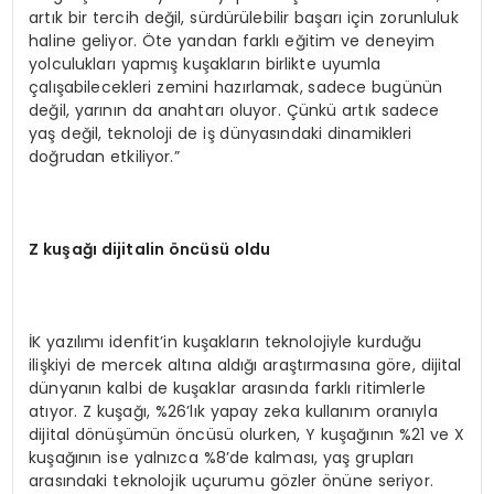
artık bir tercih değil, sürdürülebilir başarı için zorunluluk
haline geliyor. Öte yandan farklı eğitim ve deneyim
yolculukları yapmış kuşakların birlikte uyumla
çalışabilecekleri zemini hazırlamak, sadece bugünün
değil, yarının da anahtarı oluyor. Çünkü artık sadece
yaş değil, teknoloji de iş dünyasındaki dinamikleri
doğrudan etkiliyor.”
Z ku
ş
a
ğı
dijitalin
ö
nc
ü
s
ü
oldu
İK yazılımı idenfit’in kuşakların teknolojiyle kurduğu
ilişkiyi de mercek altına aldığı araştırmasına göre, dijital
dünyanın kalbi de kuşaklar arasında farklı ritimlerle
atıyor. Z kuşağı, %26’lık yapay zeka kullanım oranıyla
dijital dönüşümün öncüsü olurken, Y kuşağının %21 ve X
kuşağının ise yalnızca %8’de kalması, yaş grupları
arasındaki teknolojik uçurumu gözler önüne seriyor.