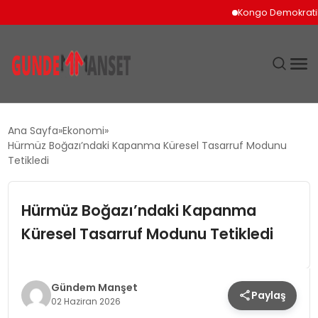
Kongo Demokratik Cumh
SIYASET
Ana Sayfa
Ekonomi
Hürmüz Boğazı’ndaki Kapanma Küresel Tasarruf Modunu
DÜNYA
Tetikledi
EKONOMI
Hürmüz Boğazı’ndaki Kapanma
Küresel Tasarruf Modunu Tetikledi
SPOR
TEKNOLOJI
Gündem Manşet
Paylaş
02 Haziran 2026
YAŞAM