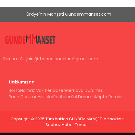
Türkiye'nin Manşeti Gundemmanset.com
Reklam & İşbirliği:
habersonuclari@gmail.com
Hakkımızda
Borsa
Namaz Vakitleri
Gazeteler
Hava Durumu
Puan Durumu
Hisseler
Pariteler
Yol Durumu
Kripto Paralar
Copyright © 2025 Tüm hakları GÜNDEM MANŞET 'de saklıdır.
Seobaz Haber Teması