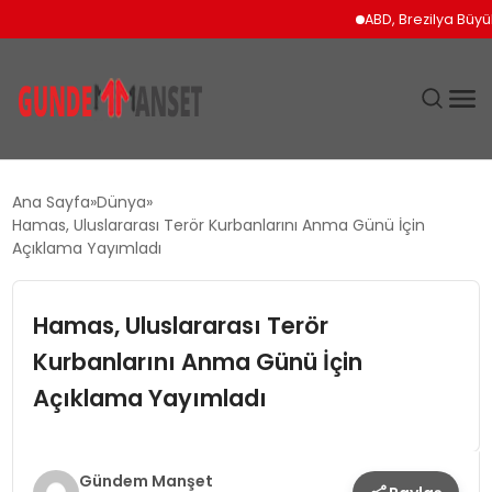
ABD, Brezilya Büyükelçis
SIYASET
Ana Sayfa
Dünya
Hamas, Uluslararası Terör Kurbanlarını Anma Günü İçin
DÜNYA
Açıklama Yayımladı
EKONOMI
Hamas, Uluslararası Terör
Kurbanlarını Anma Günü İçin
SPOR
Açıklama Yayımladı
TEKNOLOJI
YAŞAM
Gündem Manşet