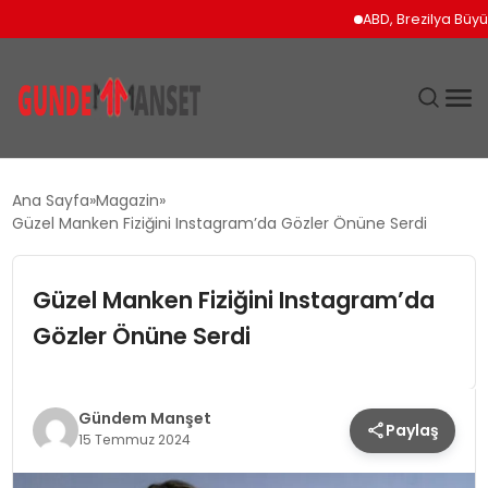
ABD, Brezilya Büyükelçis
SIYASET
Ana Sayfa
Magazin
Güzel Manken Fiziğini Instagram’da Gözler Önüne Serdi
DÜNYA
Güzel Manken Fiziğini Instagram’da
EKONOMI
Gözler Önüne Serdi
SPOR
TEKNOLOJI
Gündem Manşet
Paylaş
15 Temmuz 2024
YAŞAM