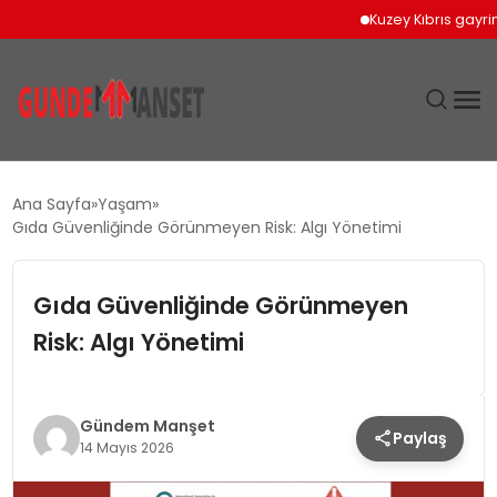
Kuzey Kıbrıs gayrimenku
SIYASET
Ana Sayfa
Yaşam
Gıda Güvenliğinde Görünmeyen Risk: Algı Yönetimi
DÜNYA
Gıda Güvenliğinde Görünmeyen
EKONOMI
Risk: Algı Yönetimi
SPOR
TEKNOLOJI
Gündem Manşet
Paylaş
14 Mayıs 2026
YAŞAM