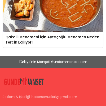
Çakallı Menemeni İçin Aytaçoğlu Menemen Neden
Tercih Ediliyor?
Türkiye'nin Manşeti Gundemmanset.com
Reklam & İşbirliği:
habersonuclari@gmail.com