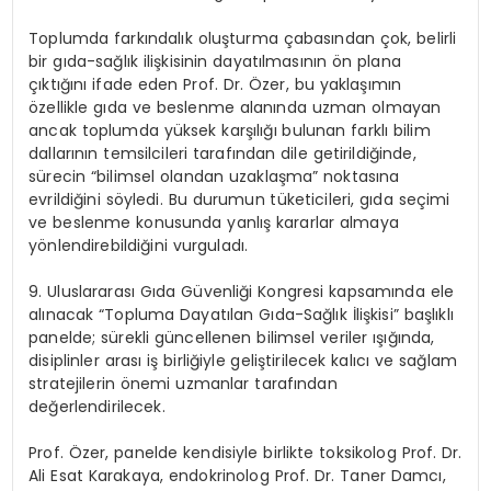
Toplumda farkındalık oluşturma çabasından çok, belirli
bir gıda-sağlık ilişkisinin dayatılmasının ön plana
çıktığını ifade eden Prof. Dr. Özer, bu yaklaşımın
özellikle gıda ve beslenme alanında uzman olmayan
ancak toplumda yüksek karşılığı bulunan farklı bilim
dallarının temsilcileri tarafından dile getirildiğinde,
sürecin “bilimsel olandan uzaklaşma” noktasına
evrildiğini
söyledi. Bu durumun tüketicileri, gıda seçimi
ve beslenme konusunda yanlış kararlar almaya
yönlendirebildiğini vurguladı.
9. Uluslararası Gıda Güvenliği Kongresi
kapsamında ele
alınacak “Topluma Dayatılan Gıda-Sağlık İlişkisi” başlıklı
panelde; sürekli güncellenen bilimsel veriler ışığında,
disiplinler arası iş birliğiyle geliştirilecek kalıcı ve sağlam
stratejilerin önemi uzmanlar tarafından
değerlendirilecek.
Prof.
Özer
,
panelde
kendisiyle birlikte
toksikolog Prof.
Dr.
Ali Esat Karakaya,
endokrinolog
Prof.
Dr. Taner
Damcı
,