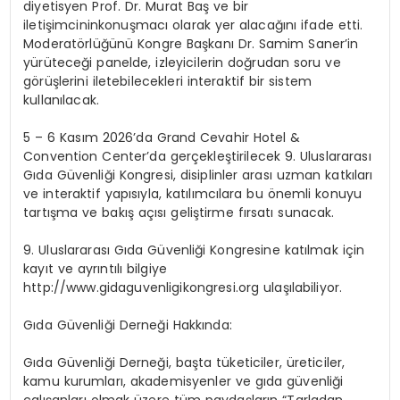
diyetisyen Prof.
Dr. Murat
Baş
ve bir
iletişimcinin
konuşmacı olarak yer alacağını
ifade etti.
Moderatörlüğünü
Kongre Başkanı Dr. Samim Saner
’in
yürüteceği panelde,
izleyicilerin doğrudan soru ve
görüşlerini iletebilecekleri i
nteraktif bir
sistem
kullanılacak
.
5
–
6 Kasım 2026
’da
Grand Cevahir Hotel &
Convention
Center’da gerçekleştirilecek
9. Uluslararası
Gıda Güvenliği Kongresi,
disiplinler arası uzman katkıları
ve interaktif yapısıyla, katılımcılara bu önemli konuyu
tartışma ve bakış açısı geliştirme fırsatı
sunacak
.
9. Ulusl
ararası Gıda Güvenliği Kongresine katılmak için
kayıt ve ayrıntılı bilgiye
http://www.gidaguvenligikongresi.org
ulaşılabiliyor.
Gıda
Güvenliği Derneği Hakkında:
Gıda Güvenliği Derneği, başta tüketiciler, üreticiler,
kamu kurumları, akademisyenler ve gıda güvenliği