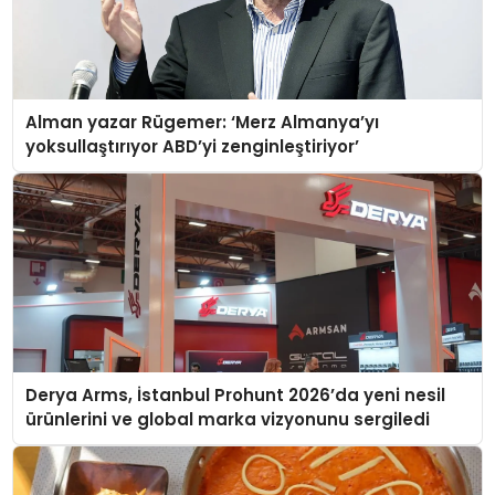
Alman yazar Rügemer: ‘Merz Almanya’yı
yoksullaştırıyor ABD’yi zenginleştiriyor’
Derya Arms, İstanbul Prohunt 2026’da yeni nesil
ürünlerini ve global marka vizyonunu sergiledi