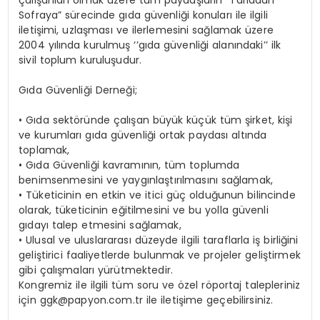
çalışanları olmak üzere tüm paydaşların “Tarladan
Sofraya” sürecinde gıda güvenliği konuları ile ilgili
iletişimi, uzlaşması ve ilerlemesini sağlamak üzere
2004 yılında kurulmuş ‘’gıda güvenliği alanındaki’’ ilk
sivil toplum kuruluşudur.
Gıda Güvenliği Derneği;
•
Gıda sektöründe çalışan büyük küçük tüm şirket, kişi
ve kurumları gıda güvenliği ortak paydası altında
toplamak,
•
Gıda Güvenliği kavramının, tüm toplumda
benimsenmesini ve yaygınlaştırılmasını sağlamak,
•
Tüketicinin en etkin ve itici güç olduğunun bilincinde
olarak, tüketicinin eğitilmesini ve bu yolla güvenli
gıdayı talep etmesini sağlamak,
•
Ulusal ve uluslararası düzeyde ilgili taraflarla iş birliğini
geliştirici faaliyetlerde bulunmak ve projeler geliştirmek
gibi çalışmaları yürütmektedir.
Kongremiz ile ilgili tüm soru ve özel röportaj talepleriniz
için
ggk@papyon.com.tr
ile iletişime geçebilirsiniz.