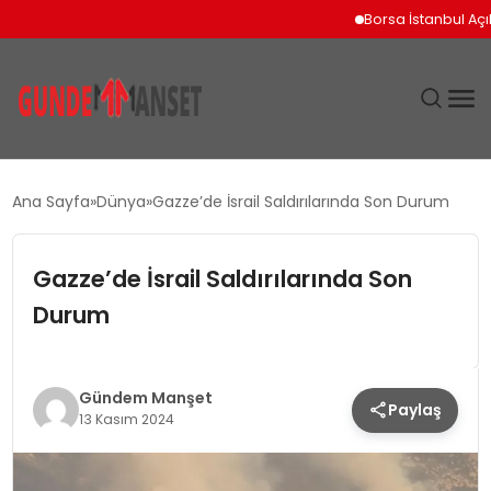
Borsa İstanbul Açılışın
SIYASET
Ana Sayfa
Dünya
Gazze’de İsrail Saldırılarında Son Durum
DÜNYA
Gazze’de İsrail Saldırılarında Son
EKONOMI
Durum
SPOR
Gündem Manşet
Paylaş
TEKNOLOJI
13 Kasım 2024
YAŞAM