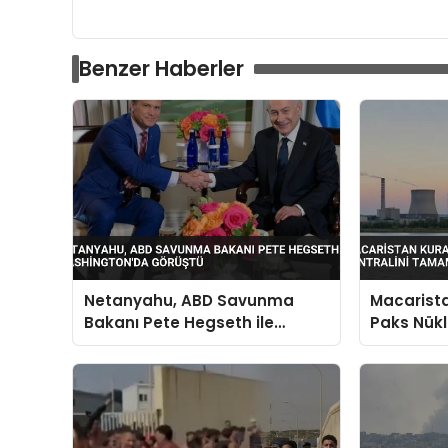
Benzer Haberler
Netanyahu, ABD Savunma
Macarista
Bakanı Pete Hegseth ile
Paks Nükl
Washington’da Görüştü
Tamamen