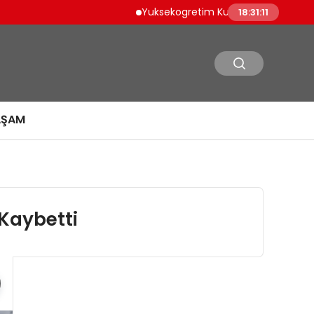
Yuksekogretim Kurulundan Dijital Donusu
18:31:12
AŞAM
 Kaybetti