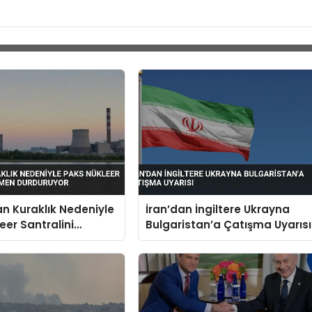
n Kuraklık Nedeniyle
İran’dan İngiltere Ukrayna
eer Santralini
Bulgaristan’a Çatışma Uyarısı
 Durduruyor