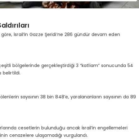
aldırıları
na göre, İsrail’in Gazze Şeridi’ne 286 gündür devam eden
çeşitli bölgelerinde gerçekleştirdiği 3 “katliam” sonucunda 54
belirtildi.
enlerin sayısının 38 bin 848’e, yaralananların sayısının da 89
larında cesetlerin bulunduğu ancak İsrail’in engellemeleri
lerinin cenazelere ulaşamadığı vurgulandı.