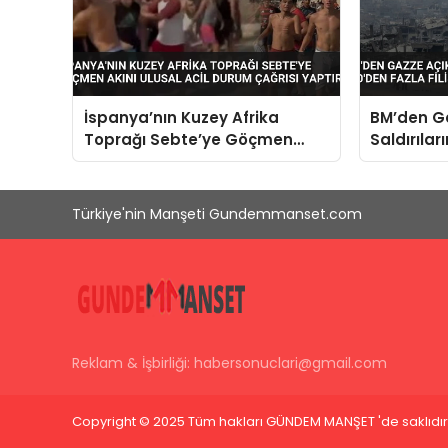
İspanya’nın Kuzey Afrika
BM’den Ga
Toprağı Sebte’ye Göçmen
Saldırılar
Akını Ulusal Acil Durum Çağrısı
Filistinli
Yaptırdı
Türkiye'nin Manşeti Gundemmanset.com
Reklam & İşbirliği:
habersonuclari@gmail.com
Copyright © 2025 Tüm hakları GÜNDEM MANŞET 'de saklıdır