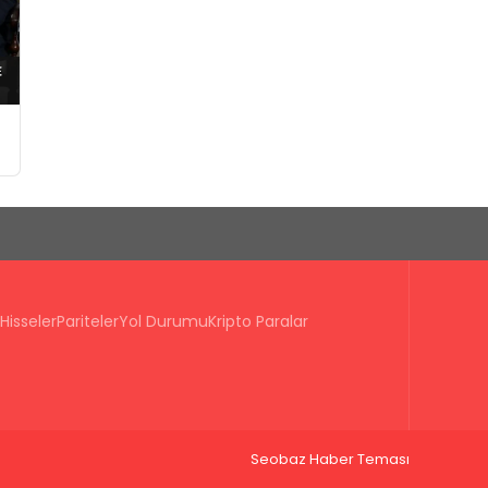
Hisseler
Pariteler
Yol Durumu
Kripto Paralar
Seobaz Haber Teması