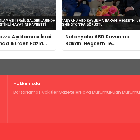
zze Açıklaması İsrail
Netanyahu ABD Savunma
ında 150’den Fazla
Bakanı Hegseth ile
 Hayatını Kaybetti
Washington’da Görüştü
Hakkımızda
Borsa
Namaz Vakitleri
Gazeteler
Hava Durumu
Puan Durumu
.