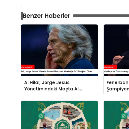
Benzer Haberler
Al Hilal, Jorge Jesus
Fenerbah
Yönetimindeki Maçta Al
Şampiyonl
Khaleej’e 3-2 Mağlup Oldu