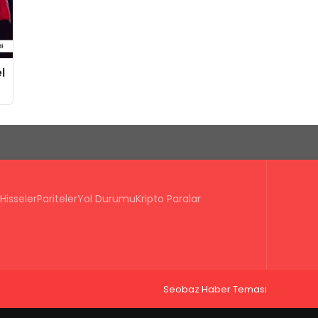
l
Hisseler
Pariteler
Yol Durumu
Kripto Paralar
Seobaz Haber Teması