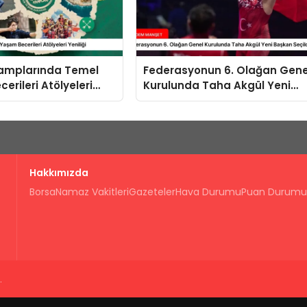
Kamplarında Temel
Federasyonun 6. Olağan Gene
erileri Atölyeleri
Kurulunda Taha Akgül Yeni
Başkan Seçildi
Hakkımızda
Borsa
Namaz Vakitleri
Gazeteler
Hava Durumu
Puan Durumu
.