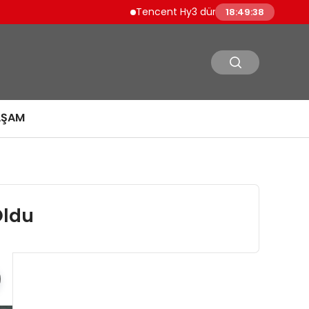
Tencent Hy3 dünya genelinde kullanıma 
18:49:39
AŞAM
Oldu