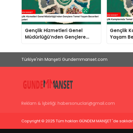
Gençlik Hizmetleri Genel
Gençlik 
Müdürlüğü’nden Gençlere
Yaşam Bec
Temel Yaşam Becerileri
Yeniliği
Atölyeleri
Türkiye'nin Manşeti Gundemmanset.com
Reklam & İşbirliği:
habersonuclari@gmail.com
Copyright © 2025 Tüm hakları GÜNDEM MANŞET 'de saklıdır