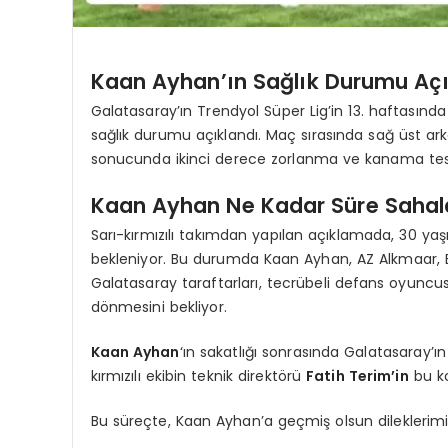
Kaan Ayhan’ın Sağlık Durumu Açı
Galatasaray’ın Trendyol Süper Lig’in 13. haftasın
sağlık durumu açıklandı. Maç sırasında sağ üst ar
sonucunda ikinci derece zorlanma ve kanama tespi
Kaan Ayhan Ne Kadar Süre Sahal
Sarı-kırmızılı takımdan yapılan açıklamada, 30 ya
bekleniyor. Bu durumda Kaan Ayhan, AZ Alkmaar, 
Galatasaray taraftarları, tecrübeli defans oyuncu
dönmesini bekliyor.
Kaan Ayhan
‘ın sakatlığı sonrasında Galatasaray’ı
kırmızılı ekibin teknik direktörü
Fatih Terim’in
bu ko
Bu süreçte, Kaan Ayhan’a geçmiş olsun dileklerimizi