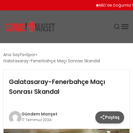
ABD’de Doğumla Vatand
SIYASET
Ana Sayfa
Spor
Galatasaray-Fenerbahçe Maçı Sonrası Skandal
DÜNYA
Galatasaray-Fenerbahçe Maçı
EKONOMI
Sonrası Skandal
SPOR
TEKNOLOJI
Gündem Manşet
Paylaş
17 Temmuz 2024
YAŞAM