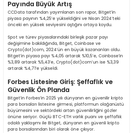
Payında Büyü
k Art
ış
CCData tarafından yayımlanan son rapor, Bitget’in
piyasa payının %4,25’e yükseldiğini ve Nisan 2024’teki
önceki en yüksek seviyesini aştığını ortaya koydu.
Spot ve türev piyasalarındaki birleşik pazar payı
değişimine bakıldığında, Bitget, Coinbase ve
Crypto(dot)com, 2024’ün en büyük kazananları oldu.
Bitget’in piyasa payı %4,05 artarak %10,5’e, Coinbase’in
%3,89 artarak %5,43’e, Crypto(dot)com’un ise %3,39
artarak %4,71’e yükseldi.
Forbes Listesine Giriş: Şeffaflık ve
Güvenlik Ö
n Planda
Bitget’in Forbes’in 2025 yılı dünyanın en güvenilir kripto
para borsaları listesine girmesi, platformun olağanüstü
büyümesini ve sektördeki artan güvenilirliğini gözler
önüne seriyor. Güçlü BTC-ETH varlık puanı ve şeffaflık
odaklı yaklaşımı ile Bitget, dünyanın en güvenli kripto
para borsalarından biri olarak öne çıkıyor.