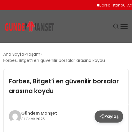
Borsa İstanbul Açılışın
SIYASET
Ana Sayfa
Yaşam
Forbes, Bitget’i en güvenilir borsalar arasına koydu
DÜNYA
Forbes, Bitget’i en güvenilir borsalar
EKONOMI
arasına koydu
SPOR
TEKNOLOJI
Gündem Manşet
Paylaş
31 Ocak 2025
YAŞAM