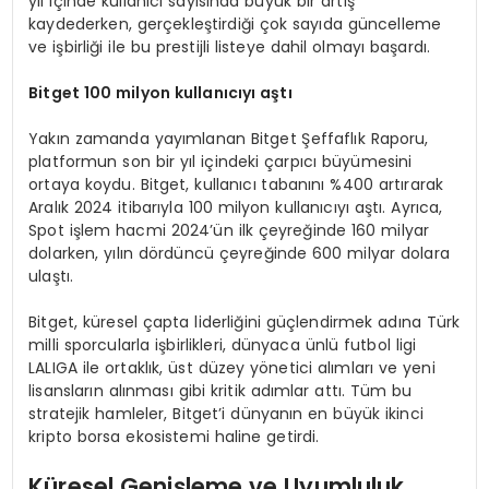
yıl içinde kullanıcı sayısında büyük bir artış
kaydederken, gerçekleştirdiği çok sayıda güncelleme
ve işbirliği ile bu prestijli listeye dahil olmayı başardı.
Bitget 100 milyon kullanıcıyı aştı
Yakın zamanda yayımlanan Bitget Şeffaflık Raporu,
platformun son bir yıl içindeki çarpıcı büyümesini
ortaya koydu. Bitget, kullanıcı tabanını %400 artırarak
Aralık 2024 itibarıyla 100 milyon kullanıcıyı aştı. Ayrıca,
Spot işlem hacmi 2024’ün ilk çeyreğinde 160 milyar
dolarken, yılın dördüncü çeyreğinde 600 milyar dolara
ulaştı.
Bitget, küresel çapta liderliğini güçlendirmek adına Türk
milli sporcularla işbirlikleri, dünyaca ünlü futbol ligi
LALIGA ile ortaklık, üst düzey yönetici alımları ve yeni
lisansların alınması gibi kritik adımlar attı. Tüm bu
stratejik hamleler, Bitget’i dünyanın en büyük ikinci
kripto borsa ekosistemi haline getirdi.
Küresel Genişleme ve Uyumluluk