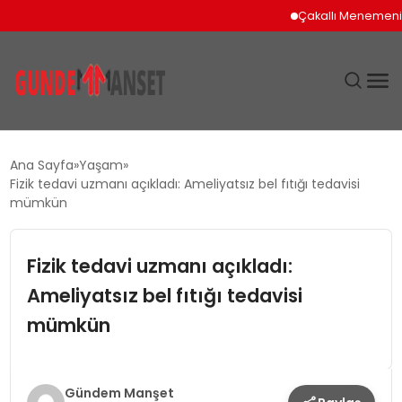
Çakallı Menemeni İçin
SIYASET
Ana Sayfa
Yaşam
Fizik tedavi uzmanı açıkladı: Ameliyatsız bel fıtığı tedavisi
DÜNYA
mümkün
EKONOMI
Fizik tedavi uzmanı açıkladı:
Ameliyatsız bel fıtığı tedavisi
SPOR
mümkün
TEKNOLOJI
YAŞAM
Gündem Manşet