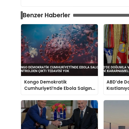
Benzer Haberler
Kongo Demokratik
ABD’de D
Cumhuriyeti’nde Ebola Salgını
Kısıtlanı
Kontrolden Çıktı Tedavisi Yok
Kararname