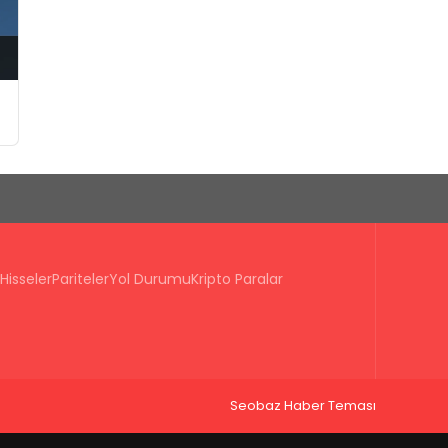
Hisseler
Pariteler
Yol Durumu
Kripto Paralar
Seobaz Haber Teması