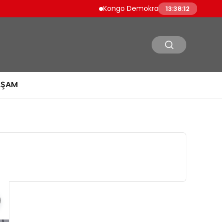
Kongo Demokratik Cumhuriyeti’nde Ebola
13:38:13
AŞAM