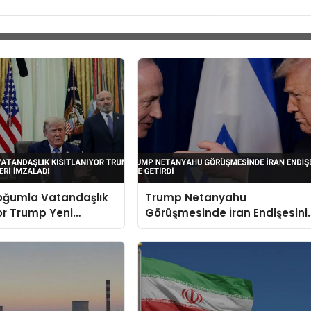
oğumla Vatandaşlık
Trump Netanyahu
yor Trump Yeni
Görüşmesinde İran Endişesini
leri İmzaladı
Dile Getirdi