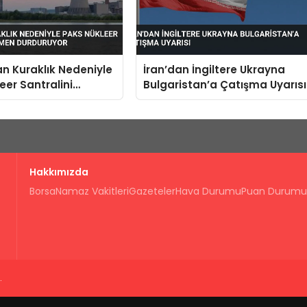
n Kuraklık Nedeniyle
İran’dan İngiltere Ukrayna
eer Santralini
Bulgaristan’a Çatışma Uyarısı
 Durduruyor
Hakkımızda
Borsa
Namaz Vakitleri
Gazeteler
Hava Durumu
Puan Durumu
.