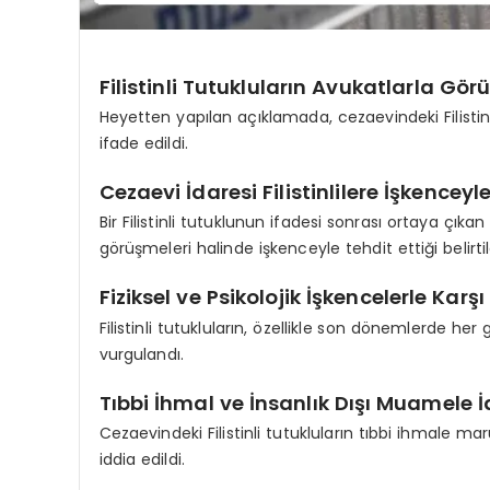
Filistinli Tutukluların Avukatlarla Gö
Heyetten yapılan açıklamada, cezaevindeki Filisti
ifade edildi.
Cezaevi İdaresi Filistinlilere İşkencey
Bir Filistinli tutuklunun ifadesi sonrası ortaya çıkan 
görüşmeleri halinde işkenceyle tehdit ettiği belirtil
Fiziksel ve Psikolojik İşkencelerle Karş
Filistinli tutukluların, özellikle son dönemlerde her g
vurgulandı.
Tıbbi İhmal ve İnsanlık Dışı Muamele İ
Cezaevindeki Filistinli tutukluların tıbbi ihmale ma
iddia edildi.