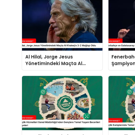
Al Hilal, Jorge Jesus
Fenerbah
Yönetimindeki Maçta Al
Şampiyonl
Khaleej’e 3-2 Mağlup Oldu