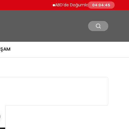
ABD’de Doğumla Vatandaşlık Kısıtlanıyor
04:04:45
AŞAM