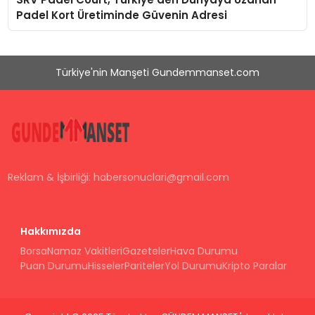
Padel Kort Üretiminde Güvenin Adresi
Türkiye'nin Manşeti Gundemmanset.com
Reklam & İşbirliği:
habersonuclari@gmail.com
Hakkımızda
Borsa
Namaz Vakitleri
Gazeteler
Hava Durumu
Puan Durumu
Hisseler
Pariteler
Yol Durumu
Kripto Paralar