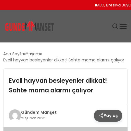
ABD, Brezilya Büyükelçis
SIYASET
Ana Sayfa
Yaşam
Evcil hayvan besleyenler dikkat! Sahte mama alarmı çalıyor
DÜNYA
Evcil hayvan besleyenler dikkat!
EKONOMI
Sahte mama alarmı çalıyor
SPOR
TEKNOLOJI
Gündem Manşet
Paylaş
21 Şubat 2025
YAŞAM