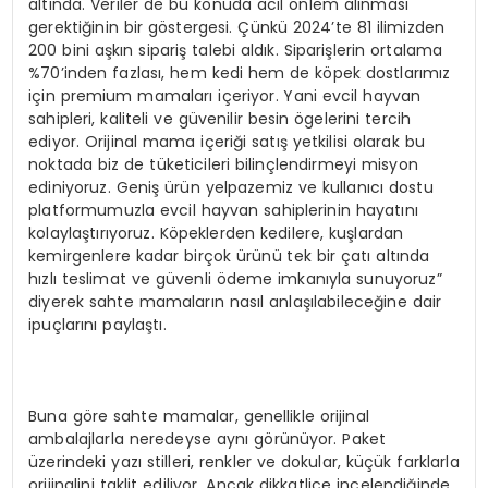
altında. Veriler de bu konuda acil önlem alınması
gerektiğinin bir göstergesi. Çünkü 2024’te 81 ilimizden
200 bini aşkın sipariş talebi aldık. Siparişlerin ortalama
%70’inden fazlası, hem kedi hem de köpek dostlarımız
için premium mamaları içeriyor. Yani evcil hayvan
sahipleri, kaliteli ve güvenilir besin ögelerini tercih
ediyor. Orijinal mama içeriği satış yetkilisi olarak bu
noktada biz de tüketicileri bilinçlendirmeyi misyon
ediniyoruz. Geniş ürün yelpazemiz ve kullanıcı dostu
platformumuzla evcil hayvan sahiplerinin hayatını
kolaylaştırıyoruz. Köpeklerden kedilere, kuşlardan
kemirgenlere kadar birçok ürünü tek bir çatı altında
hızlı teslimat ve güvenli ödeme imkanıyla sunuyoruz”
diyerek sahte mamaların nasıl anlaşılabileceğine dair
ipuçlarını paylaştı.
Buna göre sahte mamalar, genellikle orijinal
ambalajlarla neredeyse aynı görünüyor. Paket
üzerindeki yazı stilleri, renkler ve dokular, küçük farklarla
orijinalini taklit ediliyor. Ancak dikkatlice incelendiğinde,