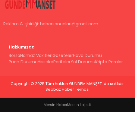
Reklam & İşbirliği:
habersonuclari@gmail.com
Hakkımızda
Borsa
Namaz Vakitleri
Gazeteler
Hava Durumu
Puan Durumu
Hisseler
Pariteler
Yol Durumu
Kripto Paralar
Copyright © 2025 Tüm hakları GÜNDEM MANŞET 'de saklıdır.
Seobaz Haber Teması
Mersin Haber
Mersin Lojistik