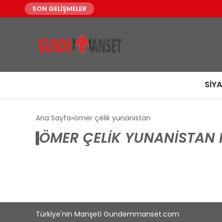
SON GELİŞMELER
SIY
Ana Sayfa
ömer çelik yunanistan
ÖMER ÇELIK YUNANISTAN 
Türkiye'nin Manşeti Gundemmanset.com