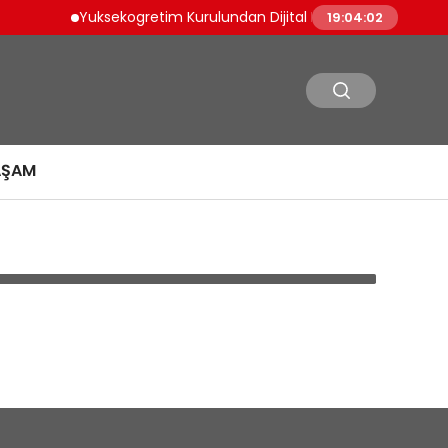
Yuksekogretim Kurulundan Dijital Donusum Icin Bilisi
19:04:02
AŞAM