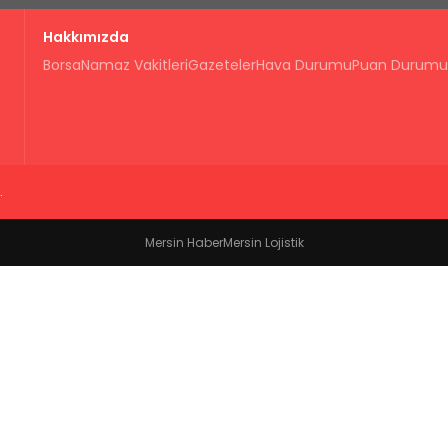
Hakkımızda
Borsa
Namaz Vakitleri
Gazeteler
Hava Durumu
Puan Durumu
.
Mersin Haber
Mersin Lojistik