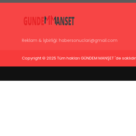
Reklam & İşbirliği:
habersonuclari@gmail.com
Copyright © 2025 Tüm hakları GÜNDEM MANŞET 'de saklıdır