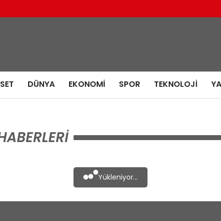
ASET
DÜNYA
EKONOMI
SPOR
TEKNOLOJI
Y
HABERLERI
Yükleniyor...