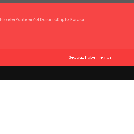
Hisseler
Pariteler
Yol Durumu
Kripto Paralar
Seobaz Haber Teması