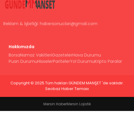
Reklam & İşbirliği:
habersonuclari@gmail.com
Hakkımızda
Borsa
Namaz Vakitleri
Gazeteler
Hava Durumu
Puan Durumu
Hisseler
Pariteler
Yol Durumu
Kripto Paralar
Copyright © 2025 Tüm hakları GÜNDEM MANŞET 'de saklıdır.
Seobaz Haber Teması
Mersin Haber
Mersin Lojistik