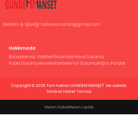
Reklam & İşbirliği:
habersonuclari@gmail.com
Hakkımızda
Borsa
Namaz Vakitleri
Gazeteler
Hava Durumu
Puan Durumu
Hisseler
Pariteler
Yol Durumu
Kripto Paralar
Copyright © 2025 Tüm hakları GÜNDEM MANŞET 'de saklıdır.
Seobaz Haber Teması
Mersin Haber
Mersin Lojistik