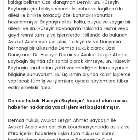
kaldığı belirten Özel danışman Demir,’ Sn. Hüseyin
Baybaşin için tahliye sonrası İstanbul ve İngiltere’de
ailesi ile birlikte kalacağı özel korunaklı konutlar
hazırlanmıştır. Baybaşin ailesi köklü, büyük ve saygın bir
ailedir ve Sn. Hüseyin Baybaşin’in hakkında resmi veya
gayri resmi tüm iş ve işlemlerde Hollanda da bulunan
Avukat Adele van der plas, Türkiye’de ve Dünyanın
herhangi bir ülkesinde Demsa Hukuk olarak Özel
Danışmanı Dr. Hüseyin Demir ve Avukat Lezgin Ahmet
Baybaşin dışında söz sahibi olarak kimseye, Sn. Hüseyin
Baybaşin tarafından yetki verilmediğinin kamuoyunun
bilgisine sunuyorum. Bu üç ismin dışında kalan kişilerce
yapılacak tüm iş ve işlemlere ayrıca, söylemlere itibar
edilmemelidir. ’dedi.
Demsa hukuk: Hüseyin Baybaşin’i hedef alan asılsız
haberler hakkında yasal işlemleri başlatılmıştır.
Demsa hukuk, Avukat Lezgin Ahmet Baybaşin ile
Avukat Adele van der plas koordinasyonunda asılsız ve
iftira içerikli haberlere ilişkin tüm hukuksal süreci
başlattıklarını belirten Hüseyin Baybaşin’in Özel