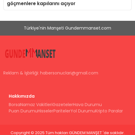
göçmenlere kapılarını açıyor
Türkiye'nin Manşeti Gundemmanset.com
Reklam & İşbirliği:
habersonuclari@gmail.com
Hakkımızda
Borsa
Namaz Vakitleri
Gazeteler
Hava Durumu
Puan Durumu
Hisseler
Pariteler
Yol Durumu
Kripto Paralar
Copyright © 2025 Tüm hakları GÜNDEM MANŞET 'de saklıdır.