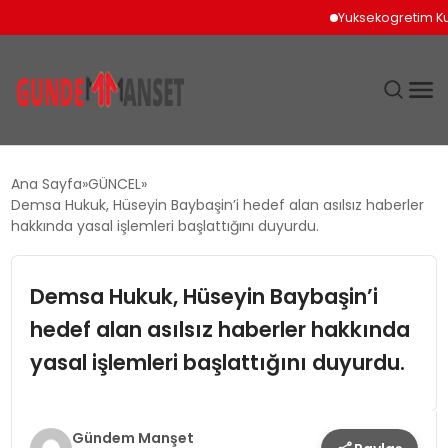
Yuksekogretim Kurulun
SIYASET
Ana Sayfa
GÜNCEL
Demsa Hukuk, Hüseyin Baybaşin’i hedef alan asılsız haberler
DÜNYA
hakkında yasal işlemleri başlattığını duyurdu.
EKONOMI
Demsa Hukuk, Hüseyin Baybaşin’i
hedef alan asılsız haberler hakkında
SPOR
yasal işlemleri başlattığını duyurdu.
TEKNOLOJI
YAŞAM
Gündem Manşet