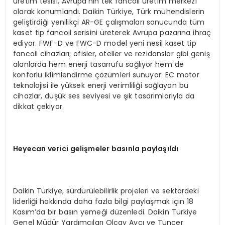
üretim tesisi, Avrupa’nın tek fancoil üretim merkezi
olarak konumlandı. Daikin Türkiye, Türk mühendislerin
geliştirdiği yenilikçi AR-GE çalışmaları sonucunda tüm
kaset tip fancoil serisini üreterek Avrupa pazarına ihraç
ediyor. FWF-D ve FWC-D model yeni nesil kaset tip
fancoil cihazları; ofisler, oteller ve rezidanslar gibi geniş
alanlarda hem enerji tasarrufu sağlıyor hem de
konforlu iklimlendirme çözümleri sunuyor. EC motor
teknolojisi ile yüksek enerji verimliliği sağlayan bu
cihazlar, düşük ses seviyesi ve şık tasarımlarıyla da
dikkat çekiyor.
Heyecan verici gelişmeler basınla paylaşıldı
Daikin Türkiye, sürdürülebilirlik projeleri ve sektördeki
liderliği hakkında daha fazla bilgi paylaşmak için 18
Kasım’da bir basın yemeği düzenledi. Daikin Türkiye
Genel Müdür Yardımcıları Olcay Avcı ve Tuncer