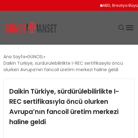
ABD, Brezilya Büyükelçis
SIYASET
Ana Sayfa
GÜNCEL
Daikin Türkiye, sürdürülebilirlikte I-REC sertifikasıyla öncü
DÜNYA
olurken Avrupa’nın fancoil üretim merkezi haline geldi
EKONOMI
Daikin Türkiye, sürdürülebilirlikte I-
REC sertifikasıyla öncü olurken
SPOR
Avrupa’nın fancoil üretim merkezi
TEKNOLOJI
haline geldi
YAŞAM