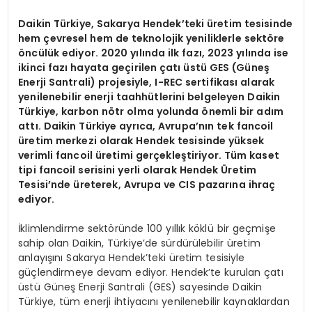
Daikin Türkiye, Sakarya Hendek
’
teki üretim tesisinde
hem çevresel hem de teknolojik yeniliklerle sekt
ö
re
ö
ncülük ediyor. 2020 yılında ilk fazı, 2023 yılında ise
ikinci fazı hayata geçirilen çatı üstü
GES (G
üneş
Enerji Santrali) projesiyle, I-REC sertifikası alarak
yenilenebilir enerji taahhütlerini belgeleyen Daikin
Türkiye, karbon n
ö
tr olma yolunda
ö
nemli bir adı
m
att
ı. Daikin Türkiye ayrıca, Avrupa
’
nın tek fancoil
üretim merkezi olarak Hendek tesisinde yüksek
verimli fancoil üretimi gerçekleştiriyor. T
üm kaset
tipi fancoil serisini yerli olarak Hendek
Ü
retim
Tesisi’nde üreterek,
Avrupa ve CIS pazarına ihraç
ediyor.
İklimlendirme sektöründe 100 yıllık köklü bir geçmişe
sahip olan Daikin, Türkiye’de sürdürülebilir üretim
anlayışını Sakarya Hendek’teki üretim tesisiyle
güçlendirmeye devam ediyor. Hendek’te kurulan çatı
üstü Güneş Enerji Santrali (GES) sayesinde Daikin
Türkiye, tüm enerji ihtiyacını yenilenebilir kaynaklardan