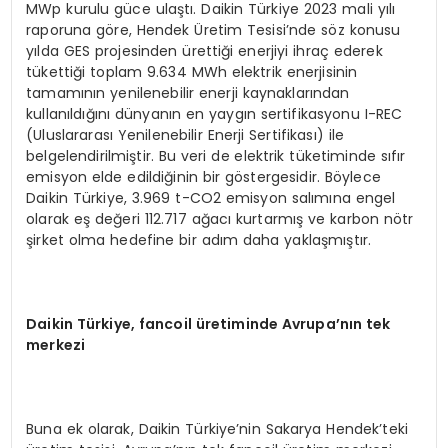
MWp kurulu güce ulaştı. Daikin Türkiye 2023 mali yılı
raporuna göre, Hendek Üretim Tesisi’nde söz konusu
yılda GES projesinden ürettiği enerjiyi ihraç ederek
tükettiği toplam 9.634 MWh elektrik enerjisinin
tamamının yenilenebilir enerji kaynaklarından
kullanıldığını dünyanın en yaygın sertifikasyonu I-REC
(Uluslararası Yenilenebilir Enerji Sertifikası) ile
belgelendirilmiştir. Bu veri de elektrik tüketiminde sıfır
emisyon elde edildiğinin bir göstergesidir. Böylece
Daikin Türkiye, 3.969 t-CO2 emisyon salımına engel
olarak eş değeri 112.717 ağacı kurtarmış ve karbon nötr
şirket olma hedefine bir adım daha yaklaşmıştır.
Daikin
Türkiye, fancoil üretiminde Avrupa
’
nın tek
merkezi
Buna ek olarak, Daikin Türkiye’nin Sakarya Hendek’teki