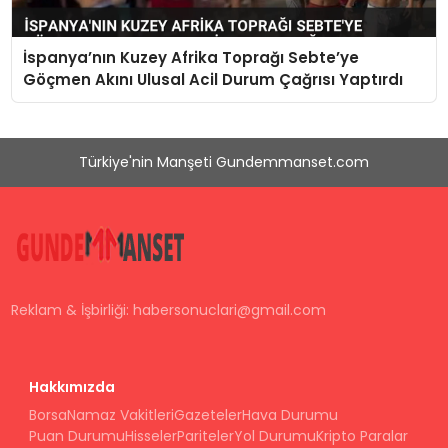
İspanya’nın Kuzey Afrika Toprağı Sebte’ye
Göçmen Akını Ulusal Acil Durum Çağrısı Yaptırdı
Türkiye'nin Manşeti Gundemmanset.com
Reklam & İşbirliği:
habersonuclari@gmail.com
Hakkımızda
Borsa
Namaz Vakitleri
Gazeteler
Hava Durumu
Puan Durumu
Hisseler
Pariteler
Yol Durumu
Kripto Paralar