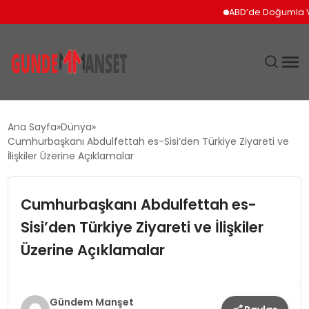
ABD’de Doğumla Vatand
SIYASET
Ana Sayfa
Dünya
Cumhurbaşkanı Abdulfettah es-Sisi’den Türkiye Ziyareti ve
DÜNYA
İlişkiler Üzerine Açıklamalar
EKONOMI
Cumhurbaşkanı Abdulfettah es-
Sisi’den Türkiye Ziyareti ve İlişkiler
SPOR
Üzerine Açıklamalar
TEKNOLOJI
YAŞAM
Gündem Manşet